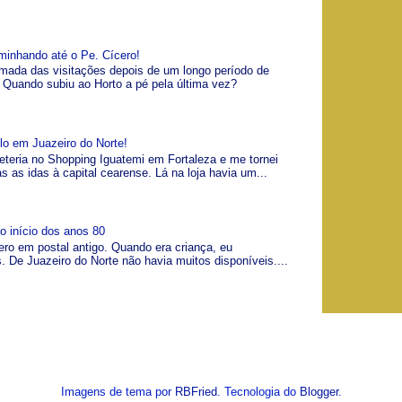
minhando até o Pe. Cícero!
omada das visitações depois de um longo período de
Quando subiu ao Horto a pé pela última vez?
lo em Juazeiro do Norte!
teria no Shopping Iguatemi em Fortaleza e me tornei
as as idas à capital cearense. Lá na loja havia um...
o início dos anos 80
ero em postal antigo. Quando era criança, eu
. De Juazeiro do Norte não havia muitos disponíveis....
Imagens de tema por
RBFried
. Tecnologia do
Blogger
.