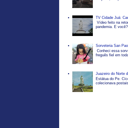
TV Cidade Juá: Ca
Vídeo feito na ret
pandemia. E você? 
Sorveteria San Pao
Conheci essa sorve
freguês fiel em tod
Juazeiro do Norte d
Estátua do Pe. Cíc
colecionava postais