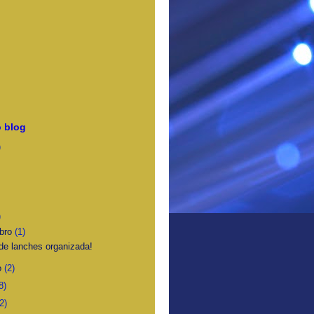
 blog
)
)
bro
(1)
de lanches organizada!
o
(2)
8)
2)