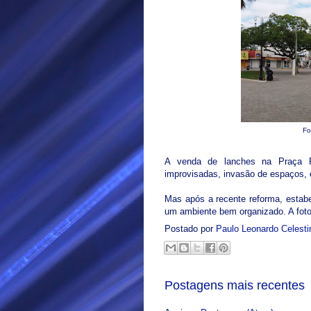
Fo
A venda de lanches na Praça P
improvisadas, invasão de espaços, 
Mas após a recente reforma, estab
um ambiente bem organizado. A foto 
Postado por
Paulo Leonardo Celest
Postagens mais recentes