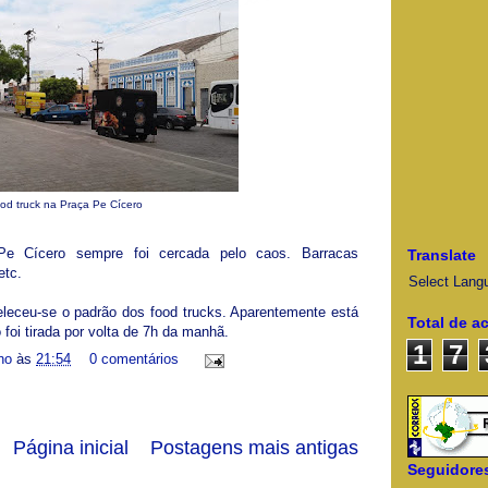
od truck na Praça Pe Cícero
e Cícero sempre foi cercada pelo caos. Barracas
Translate
etc.
Select Lang
eleceu-se o padrão dos food trucks. Aparentemente está
Total de a
foi tirada por volta de 7h da manhã.
1
7
ino
às
21:54
0 comentários
Página inicial
Postagens mais antigas
Seguidore