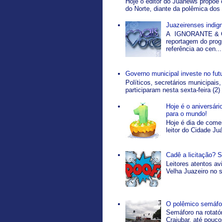
Hoje o editor do Juanews propõe 
do Norte, diante da polêmica dos 
Juazeirenses indi
A IGNORANTE & O
reportagem do pro
referência ao cen...
Governo municipal investe no fut
Políticos, secretários municipais,
participaram nesta sexta-feira (2)
Hoje é o aniversár
para o mundo!
Hoje é dia de come
leitor do Cidade Ju
Cadê a licitação? 
Leitores atentos a
Velha Juazeiro no s
O polêmico semáfor
Semáforo na rotatór
Crajubar, até pouco