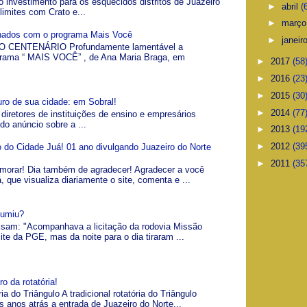
o investimento para os esquecidos distritos de Juazeiro
►
abril
(
limites com Crato e...
►
març
gnados com o programa Mais Você
►
janeir
 CENTENÁRIO Profundamente lamentável a
grama “ MAIS VOCÊ” , de Ana Maria Braga, em
►
2017
(58
►
2016
(23
►
2015
(30
uro de sua cidade: em Sobral!
►
2014
(77
 diretores de instituições de ensino e empresários
 do anúncio sobre a ...
►
2013
(19
►
2012
(39
io do Cidade Juá! 01 ano divulgando Juazeiro do Norte
►
2011
(35
morar! Dia também de agradecer! Agradecer a você
á, que visualiza diariamente o site, comenta e ...
Sumiu?
visam: "Acompanhava a licitação da rodovia Missão
ite da PGE, mas da noite para o dia tiraram ...
o da rotatória!
ia do Triângulo A tradicional rotatória do Triângulo
s anos atrás a entrada de Juazeiro do Norte...