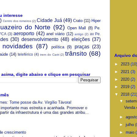
u interesse
)
Cidade Juá
(49)
Crato
(11)
Hiper
Centro dos romeiros
(2)
Juazeiro do Norte
(92)
Open Mall
(8)
Pe.
aeroporto
(42)
anel viário
(12)
FCA
(3)
av Pe.
antigo
(2)
ades
(30)
desenvolvimento
(48)
eleições
(37)
novidades
(87)
praças
(23)
política
(9)
trânsito
(68)
aúde
(14)
teleférico
(4)
Arquivo do
trem do Cariri
(2)
►
2023
(10
►
2021
(3)
acima, digite abaixo e clique em pesquisar
►
2020
(2)
►
2019
(2)
▼
2018
(21
 mês
▼
setem
es: Tome posse da Av. Virgílio Távora!
Venda 
a, importante mas estreita e acanhada. Promover o
artir da infraestrutura é uma das grandes atribu...
►
agost
►
julho
(
►
maio
(
de crescimento