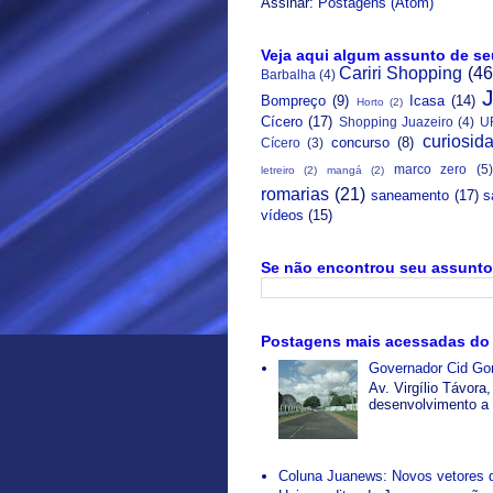
Assinar:
Postagens (Atom)
Veja aqui algum assunto de se
Cariri Shopping
(46
Barbalha
(4)
Bompreço
(9)
Icasa
(14)
Horto
(2)
Cícero
(17)
Shopping Juazeiro
(4)
U
curiosid
concurso
(8)
Cícero
(3)
marco zero
(5)
letreiro
(2)
mangá
(2)
romarias
(21)
saneamento
(17)
s
vídeos
(15)
Se não encontrou seu assunto 
Postagens mais acessadas do
Governador Cid Gom
Av. Virgílio Távor
desenvolvimento a p
Coluna Juanews: Novos vetores 