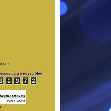
uage
▼
cessos para o nosso blog
3
0
9
7
2
s