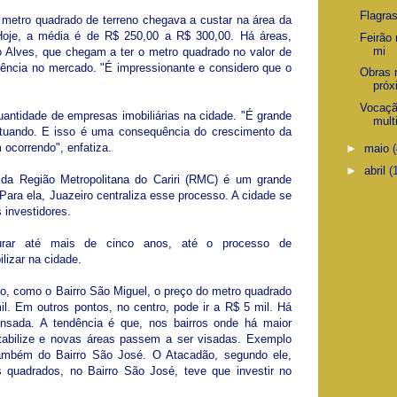
Flagras
o metro quadrado de terreno chegava a custar na área da
oje, a média é de R$ 250,00 a R$ 300,00. Há áreas,
Feirão
mi
o Alves, que chegam a ter o metro quadrado no valor de
rrência no mercado. "É impressionante e considero que o
Obras 
próx
Vocação
uantidade de empresas imobiliárias na cidade. "É grande
mult
uando. E isso é uma consequência do crescimento da
ocorrendo", enfatiza.
►
maio
►
abril
(
 da Região Metropolitana do Cariri (RMC) é um grande
 Para ela, Juazeiro centraliza esse processo. A cidade se
 investidores.
urar até mais de cinco anos, até o processo de
lizar na cidade.
, como o Bairro São Miguel, o preço do metro quadrado
l. Em outros pontos, no centro, pode ir a R$ 5 mil. Há
ensada. A tendência é que, nos bairros onde há maior
tabilize e novas áreas passem a ser visadas. Exemplo
também do Bairro São José. O Atacadão, segundo ele,
 quadrados, no Bairro São José, teve que investir no