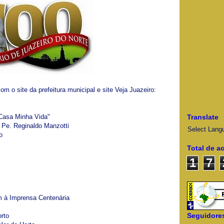
m o site da prefeitura municipal e site Veja Juazeiro:
 Casa Minha Vida"
Translate
 Pe. Reginaldo Manzotti
Select Lang
o
Total de a
1
7
m à Imprensa Centenária
Seguidore
rto