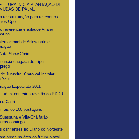
FEITURA INICIA PLANTAÇÃO DE
 MUDAS DE PALM...
 reestruturação para receber os
los Oper...
o reverencia e aplaude Ariano
ssuna
nternacional de Artesanato e
oração
Auto Show Cariri
anuncia chegada do Hiper
preço
de Juazeiro, Crato vai instalar
 Azul
mação ExpoCrato 2011
 Juá foi conferir a revisão do PDDU
o Cariri
 mais de 100 postagens!
 Suassuna e Vila-Chã farão
stras domingo...
s caririenses no Diário do Nordeste
m obras na área do futuro Maxxi!