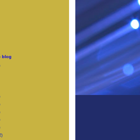
 blog
)
)
)
)
)
)
2)