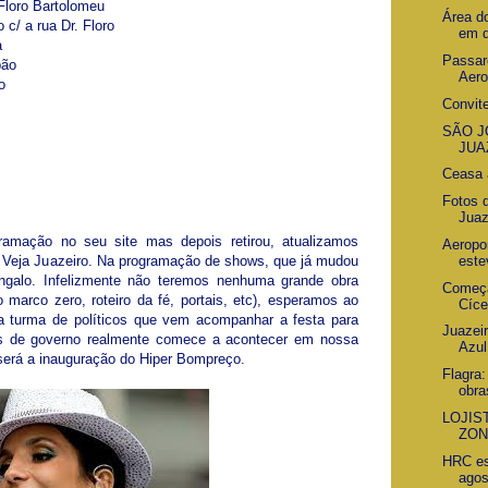
Floro Bartolomeu
Área d
c/ a rua Dr. Floro
em d
a
Passar
pão
Aero
o
Convit
SÃO 
JUA
Ceasa 
Fotos 
Juaz
gramação no seu site mas depois retirou, atualizamos
Aeropo
este
e Veja Juazeiro. Na programação de shows, que já mudou
ngalo. Infelizmente não teremos nenhuma grande obra
Começa
 marco zero, roteiro da fé, portais, etc), esperamos ao
Cíce
a turma de políticos que vem acompanhar a festa para
Juazei
as de governo realmente comece a acontecer em nossa
Azul
erá a inauguração do Hiper Bompreço.
Flagra
obra
LOJIS
ZON
HRC es
agos