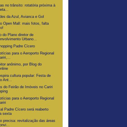
as no trânsito: rotatória próxima à
eta...
des da Azul, Avianca e Gol
o Open Mall: mais fotos, falta
o!
 do Plano diretor de
nvolvimento Urbano...
hopping Padre Cícero
otícias para o Aeroporto Regional
riri,...
itor anônimo, por Blog do
nline
respira cultura popular: Festa de
o Ant...
s do Feirão de Imóveis no Cariri
pping
otícias para o Aeroporto Regional
ariri
al Padre Cícero será reaberto
a sexta
o precisa: revitalização das áreas
onvi...