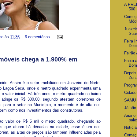
A PRE
500
Começa
Módu
Juazeir
Sua
ino
às
11:36
6 comentários
Feira I
Dec
Feirão 
imóveis chega a 1.900% em
Faixa 
Bom
Depois 
Zona
do. Assim é o setor imobiliário em Juazeiro do Norte.
Progra
ro Lagoa Seca, onde o metro quadrado experimenta uma
Cidade
o valor inicial. Há três anos, o metro quadrado no bairro
 atinge os R$ 300,00, segundo atestam corretores de
SAMU n
s para o setor no Município, o momento é de alta nos
Já são
 bem como nos investimentos das construtoras.
Ariano
pale
o valor de R$ 5 mil o metro quadrado, chegando ao
ores que atuam há décadas na cidade, esse é um dos
Notícia
orém, as altas de preços são também influenciadas pela
Começa