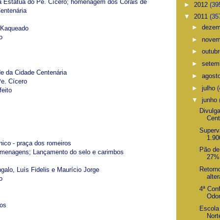
da Estátua do Pe. Cícero; homenagem dos Corais de
►
2012
(39
entenária
▼
2011
(35
►
deze
 Kaqueado
o
►
nove
►
outub
►
setem
ade da Cidade Centenária
►
agost
Pe. Cícero
►
julho
(
feito
▼
junho
Divulg
Cent
Superv
1.90
nico - praça dos romeiros
Pão de 
omenagens; Lançamento do selo e carimbos
27% 
Retorno
galo, Luís Fidelis e Maurício Jorge
alte
o
4ª Con
Odon
nos
Escola
Nort