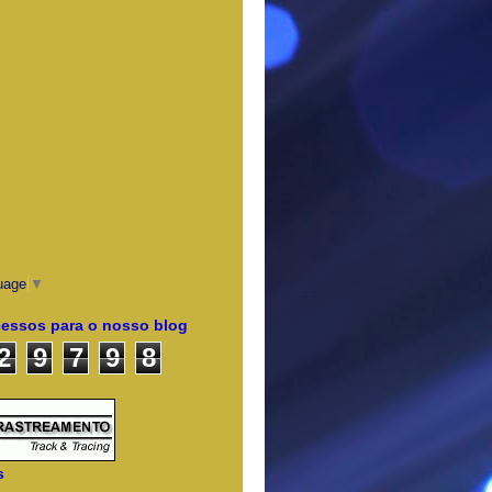
uage
▼
cessos para o nosso blog
2
9
7
9
8
s