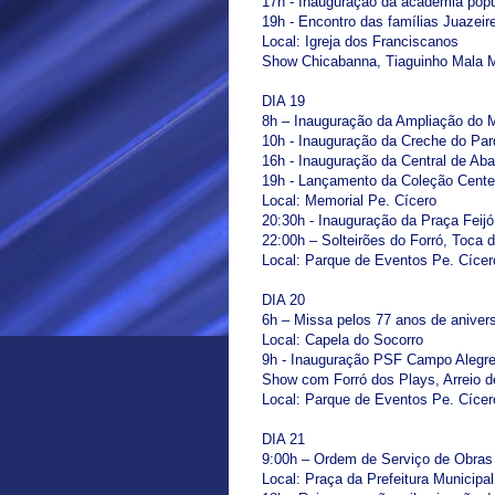
17h - Inauguração da academia popu
19h - Encontro das famílias Juazeir
Local: Igreja dos Franciscanos
Show Chicabanna, Tiaguinho Mala M
DIA 19
8h – Inauguração da Ampliação do 
10h - Inauguração da Creche do Par
16h - Inauguração da Central de Ab
19h - Lançamento da Coleção Centen
Local: Memorial Pe. Cícero
20:30h - Inauguração da Praça Feij
22:00h – Solteirões do Forró, Toca 
Local: Parque de Eventos Pe. Cícer
DIA 20
6h – Missa pelos 77 anos de anivers
Local: Capela do Socorro
9h - Inauguração PSF Campo Alegr
Show com Forró dos Plays, Arreio d
Local: Parque de Eventos Pe. Cícer
DIA 21
9:00h – Ordem de Serviço de Obras
Local: Praça da Prefeitura Municipal