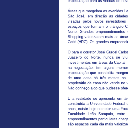
especulação para as vendas de nov
Áreas que margeiam as avenidas Le
São José, em direção às cidades
visadas pelos novos investidore
espaços que formam o triângulo Cr
Norte. Grandes empreendimentos c
Shopping valorizaram mais as área
Cariri (HRC). Os grandes empreend
O para o corretor José Gurgel Carlo
Juazeiro do Norte, nunca se vi
investimentos em áreas da Capital
na negociação. Em alguns momentos
especulação que possibilita marge
de uma casa há três meses na A
proprietário da casa não vende no
Não conheço algo que pudesse oferec
E a realidade se apresenta em ár
construída a Universidade Federal
anos, existe hoje no setor uma Facu
Faculdade Leão Sampaio, entre
empreendimentos particulares cheg
são espaços cada dia mais valoriza