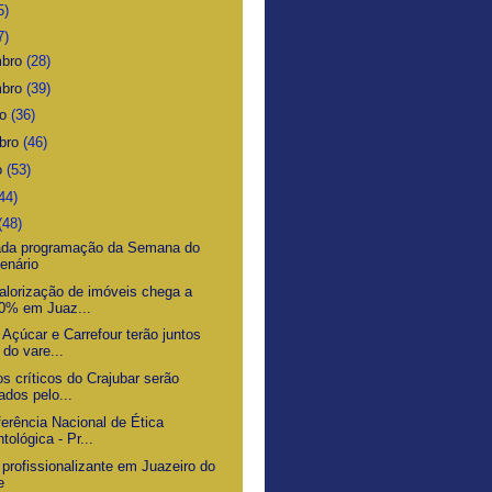
5)
7)
mbro
(28)
mbro
(39)
ro
(36)
bro
(46)
o
(53)
44)
(48)
ada programação da Semana do
enário
alorização de imóveis chega a
0% em Juaz...
Açúcar e Carrefour terão juntos
do vare...
s críticos do Crajubar serão
rados pelo...
ferência Nacional de Ética
tológica - Pr...
 profissionalizante em Juazeiro do
e