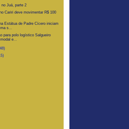
 no Juá, parte 2
 no Cariri deve movimentar R$ 100
na Estátua de Padre Cícero iniciam
ima s...
 para polo logístico Salgueiro
imodal e...
(48)
15)