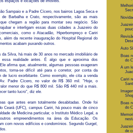
os espaços e locações de imóveis.
Melhori
Secr
ão Sampaio e a Padre Cícero, nos bairros Lagoa Seca e
 de Barbalha e Crato, respectivamente, são as mais
Novida
s que chegam a região para montar seu negócio. São
Juazeir
ajubar e interligam essas duas cidades a Juazeiro do
pouc
omerciais, como o Atacadão, Hiperbompreço e Cariri
Revisão
s, além da recente inauguração do Hospital Regional do
Dese
imentos acabam puxando outros.
Auto S
s da Silva, há mais de 30 anos no mercado imobiliário de
Boas n
u essa realidade antes. É algo que e aproxima dos
do Ca
. Ele afirma que, atualmente, algumas pessoas exageram
A um le
, torna-se difícil até para o corretor, por conta da
Juao
m de lucro exorbitante. Como exemplo, ele cita a venda
Cariri 
v. Padre Cícero, no valor de R$ 360 mil. "Hoje, o
Sant
 valor menor do que R$ 800 mil. São R$ 440 mil a mais.
Imagen
er tanto lucro", diz ele.
Sho
eas que antes eram totalmente desabitadas. Onde foi
Boas n
do C
 do Ceará (UFC), campus Cariri, há pouco mais de cinco
ldade de Medicina particular, o Instituto Médico Legal, a
Memori
 outros empreendimentos na área da Educação. Os
nest
am com novos edifícios e condomínios. Segundo Gurgel,
Juazeir
dos.
de c