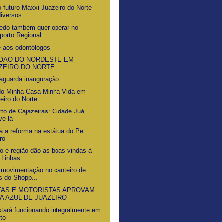
o futuro Maxxi Juazeiro do Norte
iversos...
edo também quer operar no
porto Regional...
e aos odontólogos
JOÃO DO NORDESTE EM
ZEIRO DO NORTE
aguarda inauguração
do Minha Casa Minha Vida em
eiro do Norte
rto de Cajazeiras: Cidade Juá
ve lá
 a reforma na estátua do Pe.
ro
ro e região dão as boas vindas à
 Linhas...
: movimentação no canteiro de
s do Shopp...
TAS E MOTORISTAS APROVAM
A AZUL DE JUAZEIRO
tará funcionando integralmente em
to