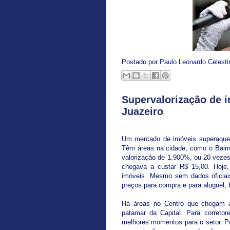
Postado por
Paulo Leonardo Celest
Supervalorização de 
Juazeiro
Um mercado de imóveis superaqueci
Têm áreas na cidade, como o Bair
valorização de 1.900%, ou 20 vezes 
chegava a custar R$ 15,00. Hoje,
imóveis. Mesmo sem dados oficiai
preços para compra e para aluguel,
Há áreas no Centro que chegam a
patamar da Capital. Para corret
melhores momentos para o setor. P