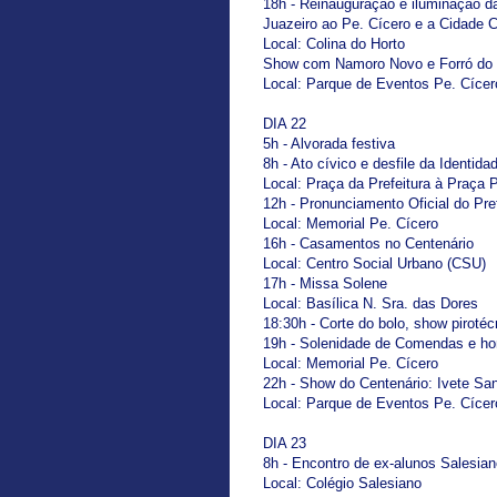
18h - Reinauguração e iluminação 
Juazeiro ao Pe. Cícero e a Cidade C
Local: Colina do Horto
Show com Namoro Novo e Forró do
Local: Parque de Eventos Pe. Cícer
DIA 22
5h - Alvorada festiva
8h - Ato cívico e desfile da Identid
Local: Praça da Prefeitura à Praça 
12h - Pronunciamento Oficial do Pre
Local: Memorial Pe. Cícero
16h - Casamentos no Centenário
Local: Centro Social Urbano (CSU)
17h - Missa Solene
Local: Basílica N. Sra. das Dores
18:30h - Corte do bolo, show pirotéc
19h - Solenidade de Comendas e h
Local: Memorial Pe. Cícero
22h - Show do Centenário: Ivete San
Local: Parque de Eventos Pe. Cícer
DIA 23
8h - Encontro de ex-alunos Salesia
Local: Colégio Salesiano