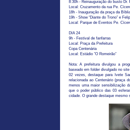
8:30h - Reinauguração do busto Dr. 
Local: Cruzamento da rua Pe. Cícero 
18h - Inauguração da praça da Bíbli
19h - Show “Diante do Trono” e Feli
Local: Parque de Eventos Pe. Cícer
DIA 24
9h - Festival de fanfarras
Local: Praça da Prefeitura
Copa Centenária
Local: Estádio ”O Romeirão”
Nota: A prefeitura divulgou a pro
baseado em folder divulgado no sit
02 vezes, destaque para Ivete Sa
relacionada ao Centenário (praça do
menos uma maior sensibilização d
que o poder público das 03 esfer
cidade. O grande destaque mesmo s