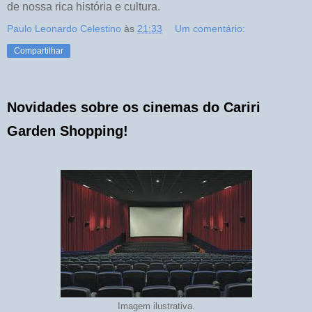
de nossa rica história e cultura.
Paulo Leonardo Celestino
às
21:33
Um comentário:
Compartilhar
Novidades sobre os cinemas do Cariri
Garden Shopping!
Imagem ilustrativa.