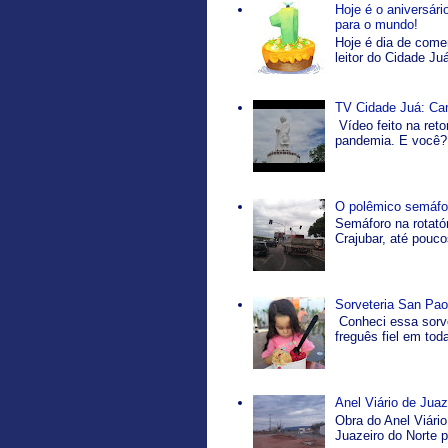
Hoje é o aniversár
para o mundo!
Hoje é dia de come
leitor do Cidade Ju
TV Cidade Juá: Ca
Vídeo feito na ret
pandemia. E você? 
O polêmico semáfor
Semáforo na rotatór
Crajubar, até pouco
Sorveteria San Pao
Conheci essa sorve
freguês fiel em tod
Anel Viário de Jua
Obra do Anel Viário
Juazeiro do Norte p