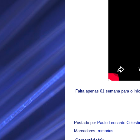
Falta apenas 01 semana para o iníc
Postado por
Paulo Leonardo Celest
Marcadores:
romarias