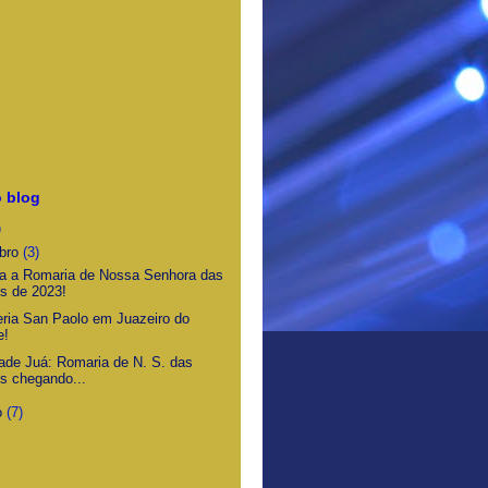
 blog
)
bro
(3)
 a Romaria de Nossa Senhora das
s de 2023!
eria San Paolo em Juazeiro do
e!
ade Juá: Romaria de N. S. das
s chegando...
o
(7)