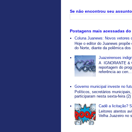
Se não encontrou seu assunto 
Postagens mais acessadas do
Coluna Juanews: Novos vetores 
Hoje o editor do Juanews propõe 
do Norte, diante da polêmica dos 
Juazeirenses indi
A IGNORANTE & O
reportagem do pro
referência ao cen...
Governo municipal investe no fut
Políticos, secretários municipais,
participaram nesta sexta-feira (2)
Cadê a licitação? 
Leitores atentos a
Velha Juazeiro no s