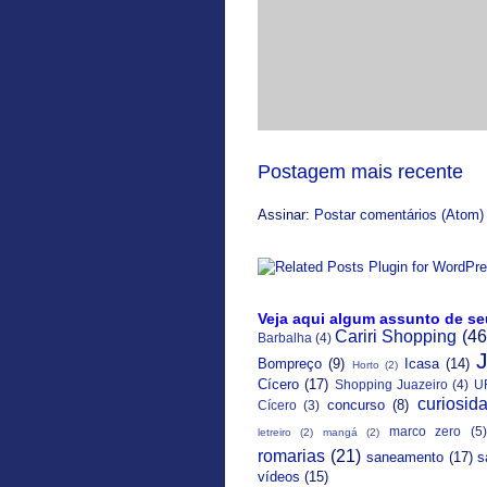
Postagem mais recente
Assinar:
Postar comentários (Atom)
Veja aqui algum assunto de se
Cariri Shopping
(46
Barbalha
(4)
Bompreço
(9)
Icasa
(14)
Horto
(2)
Cícero
(17)
Shopping Juazeiro
(4)
U
curiosid
concurso
(8)
Cícero
(3)
marco zero
(5)
letreiro
(2)
mangá
(2)
romarias
(21)
saneamento
(17)
s
vídeos
(15)