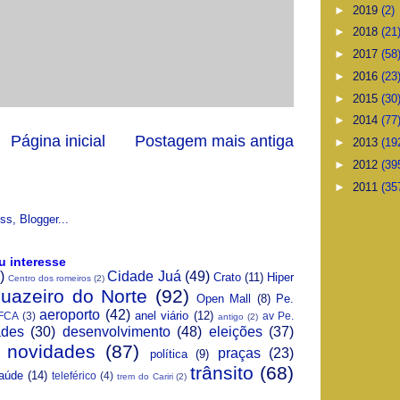
►
2019
(2)
►
2018
(21
►
2017
(58
►
2016
(23
►
2015
(30
►
2014
(77
Página inicial
Postagem mais antiga
►
2013
(19
►
2012
(39
►
2011
(35
u interesse
)
Cidade Juá
(49)
Crato
(11)
Hiper
Centro dos romeiros
(2)
Juazeiro do Norte
(92)
Open Mall
(8)
Pe.
aeroporto
(42)
anel viário
(12)
FCA
(3)
av Pe.
antigo
(2)
ades
(30)
desenvolvimento
(48)
eleições
(37)
novidades
(87)
praças
(23)
política
(9)
trânsito
(68)
aúde
(14)
teleférico
(4)
trem do Cariri
(2)