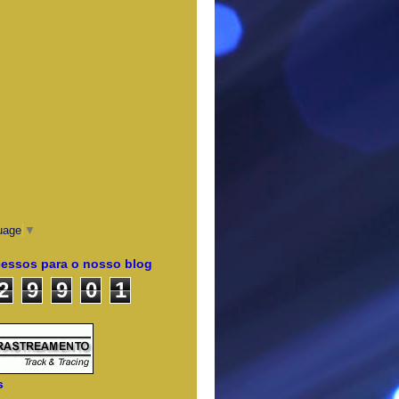
uage
▼
cessos para o nosso blog
2
9
9
0
1
s