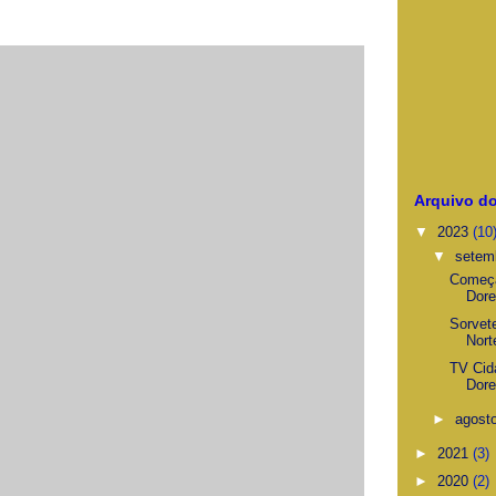
Arquivo do
▼
2023
(10
▼
setem
Começa
Dore
Sorvet
Nort
TV Cid
Dore
►
agost
►
2021
(3)
►
2020
(2)