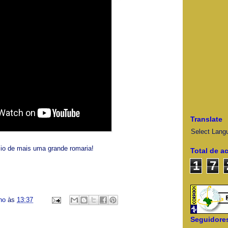
Translate
Select Lang
io de mais uma grande romaria!
Total de a
1
7
ino
às
13:37
Seguidore