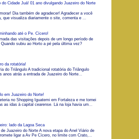
io do Cidade Juá! 01 ano divulgando Juazeiro do Norte
morar! Dia também de agradecer! Agradecer a você
á, que visualiza diariamente o site, comenta e ...
minhando até o Pe. Cícero!
omada das visitações depois de um longo período de
Quando subiu ao Horto a pé pela última vez?
o da rotatória!
ia do Triângulo A tradicional rotatória do Triângulo
s anos atrás a entrada de Juazeiro do Norte...
lo em Juazeiro do Norte!
teria no Shopping Iguatemi em Fortaleza e me tornei
as as idas à capital cearense. Lá na loja havia um...
zeiro: lado da Lagoa Seca
 de Juazeiro do Norte A nova etapa do Anel Viário de
romete ligar a Av Pe Cícero, no limite com Crato,...