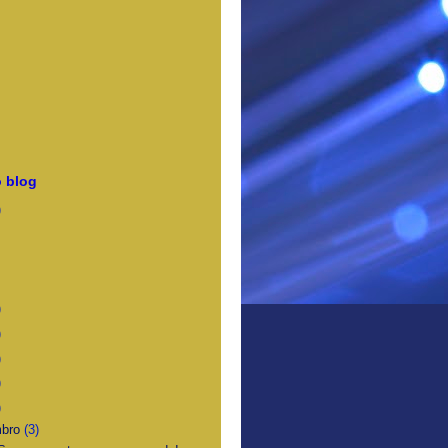
 blog
)
)
)
)
)
)
mbro
(3)