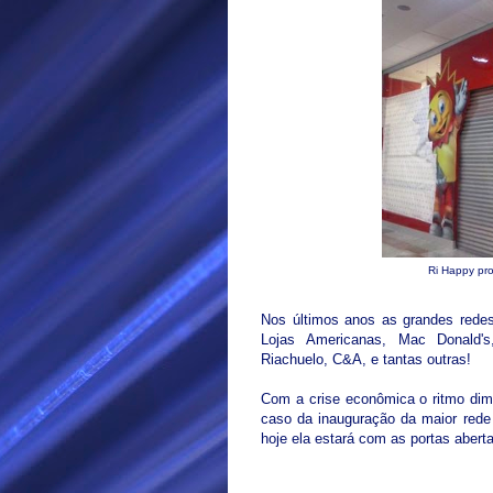
Ri Happy pro
Nos últimos anos as grandes redes
Lojas Americanas, Mac Donald's
Riachuelo, C&A, e tantas outras!
Com a crise econômica o ritmo dim
caso da inauguração da maior rede 
hoje ela estará com as portas abert