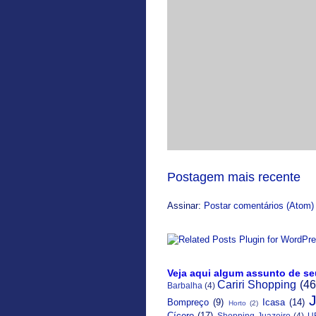
Postagem mais recente
Assinar:
Postar comentários (Atom)
Veja aqui algum assunto de se
Cariri Shopping
(46
Barbalha
(4)
Bompreço
(9)
Icasa
(14)
Horto
(2)
Cícero
(17)
Shopping Juazeiro
(4)
U