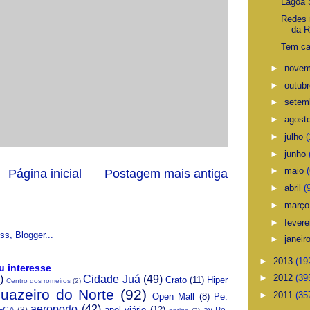
Lagoa 
Redes 
da R
Tem ca
►
nove
►
outub
►
setem
►
agost
►
julho
(
►
junho
►
maio
(
Página inicial
Postagem mais antiga
►
abril
(
►
març
►
fevere
►
janeir
►
2013
(19
u interesse
►
2012
(39
)
Cidade Juá
(49)
Crato
(11)
Hiper
Centro dos romeiros
(2)
Juazeiro do Norte
(92)
►
2011
(35
Open Mall
(8)
Pe.
aeroporto
(42)
anel viário
(12)
FCA
(3)
av Pe.