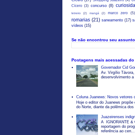
curiosid
concurso
(8)
Cícero
(3)
marco zero
(5)
letreiro
(2)
mangá
(2)
romarias
(21)
saneamento
(17)
s
vídeos
(15)
Se não encontrou seu assunto 
Postagens mais acessadas do
Governador Cid Gom
Av. Virgílio Távor
desenvolvimento a p
Coluna Juanews: Novos vetores 
Hoje o editor do Juanews propõe 
do Norte, diante da polêmica dos 
Juazeirenses indi
A IGNORANTE & O
reportagem do pro
referência ao cen...