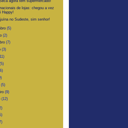
Seca agora tem supermercado!
nacionais de lojas: chegou a vez
i Happy!
juína no Sudeste, sim senhor!
mbro
(5)
ro
(2)
bro
(7)
o
(3)
11)
(5)
6)
9)
o
(5)
iro
(9)
o
(12)
2)
5)
7)