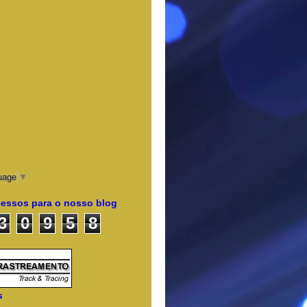
uage
▼
cessos para o nosso blog
3
0
9
5
8
s