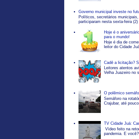
Governo municipal investe no fut
Políticos, secretários municipais,
participaram nesta sexta-feira (2)
Hoje é o aniversár
para o mundo!
Hoje é dia de come
leitor do Cidade Ju
Cadê a licitação? 
Leitores atentos a
Velha Juazeiro no s
O polêmico semáfor
Semáforo na rotatór
Crajubar, até pouco
TV Cidade Juá: Ca
Vídeo feito na ret
pandemia. E você? 