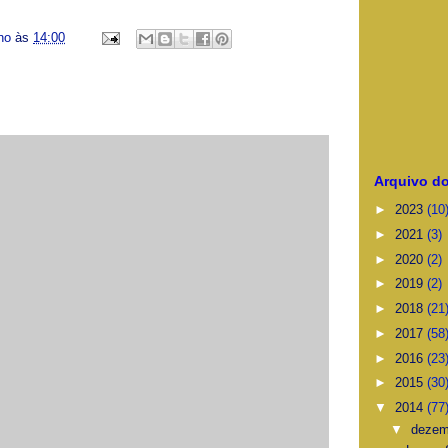
ino
às
14:00
Arquivo do
►
2023
(10
►
2021
(3)
►
2020
(2)
►
2019
(2)
►
2018
(21
►
2017
(58
►
2016
(23
►
2015
(30
▼
2014
(77
▼
deze