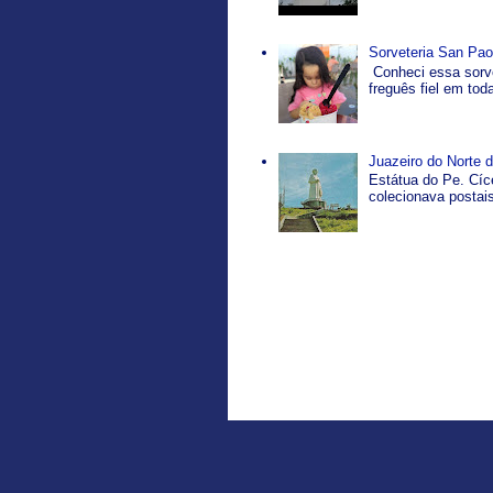
Sorveteria San Pao
Conheci essa sorve
freguês fiel em tod
Juazeiro do Norte d
Estátua do Pe. Cíc
colecionava postais