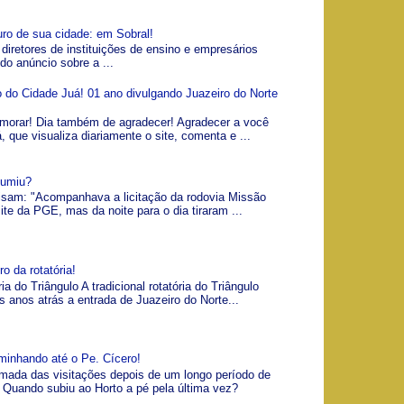
uro de sua cidade: em Sobral!
 diretores de instituições de ensino e empresários
 do anúncio sobre a ...
io do Cidade Juá! 01 ano divulgando Juazeiro do Norte
morar! Dia também de agradecer! Agradecer a você
á, que visualiza diariamente o site, comenta e ...
Sumiu?
visam: "Acompanhava a licitação da rodovia Missão
ite da PGE, mas da noite para o dia tiraram ...
o da rotatória!
ia do Triângulo A tradicional rotatória do Triângulo
s anos atrás a entrada de Juazeiro do Norte...
minhando até o Pe. Cícero!
omada das visitações depois de um longo período de
Quando subiu ao Horto a pé pela última vez?