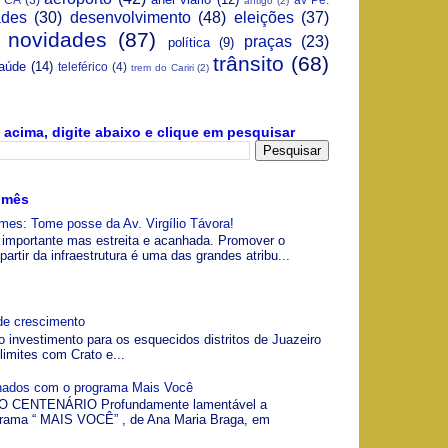
antigo
(2)
ades
(30)
desenvolvimento
(48)
eleições
(37)
novidades
(87)
praças
(23)
política
(9)
trânsito
(68)
aúde
(14)
teleférico
(4)
trem do Cariri
(2)
acima, digite abaixo e clique em pesquisar
 mês
es: Tome posse da Av. Virgílio Távora!
a, importante mas estreita e acanhada. Promover o
artir da infraestrutura é uma das grandes atribu...
de crescimento
o investimento para os esquecidos distritos de Juazeiro
limites com Crato e...
gnados com o programa Mais Você
 CENTENÁRIO Profundamente lamentável a
grama “ MAIS VOCÊ” , de Ana Maria Braga, em