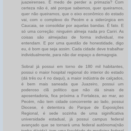
juazeirenses. É medo de perder a primazia? Com
certeza não é, até porque sabemos, quer queiramos,
quer não queiramos, que o eixo econômico do estado
vai, com o complexo do Pecém e a siderúrgica em
Caucaia, se consolidar por aquelas bandas. É fato. E
só uma correção: ninguém almeja nada pro Cariri. As
coisas são almejadas de forma individual, me
entendam. E por uma questão de honestidade, digo
eu, é bom que seja assim. Cada cidade deve trabalhar
individualmente, para não dar espaço a demagogia.
Sobral já possui em torno de 180 mil habitantes,
possui o maior hospital regional do interior do estado
(dá três ou 4 no daqui), a maior indústria de calçados,
é bem mais saneada que Juazeiro, possui um
poderoso clã político que não dá sinais de
aposentadoria, fica próxima a Fortaleza, ao mar, ao
Pecém, não tem cidade concorrente ao lado, possui
Diocese, é detentora do Parque de Exposições
Regional, é sede sozinha de uma siginificativa
universidade estadual, já possui campus federal
avançado que se tornará uma federal autônoma(não
tenha dúvida), tem uma faculdade de medicina federal