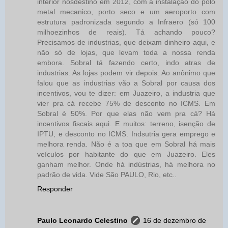
interior nosdestino em 2012, com a instalação do polo
metal mecanico, porto seco e um aeroporto com
estrutura padronizada segundo a Infraero (só 100
milhoezinhos de reais). Tá achando pouco?
Precisamos de industrias, que deixam dinheiro aqui, e
não só de lojas, que levam toda a nossa renda
embora. Sobral tá fazendo certo, indo atras de
industrias. As lojas podem vir depois. Ao anônimo que
falou que as industrias vão a Sobral por causa dos
incentivos, vou te dizer: em Juazeiro, a industria que
vier pra cá recebe 75% de desconto no ICMS. Em
Sobral é 50%. Por que elas não vem pra cá? Há
incentivos fiscais aqui. E muitos: terreno, isenção de
IPTU, e desconto no ICMS. Indsutria gera emprego e
melhora renda. Não é a toa que em Sobral há mais
veículos por habitante do que em Juazeiro. Eles
ganham melhor. Onde há indústrias, há melhora no
padrão de vida. Vide São PAULO, Rio, etc..
Responder
Paulo Leonardo Celestino
16 de dezembro de