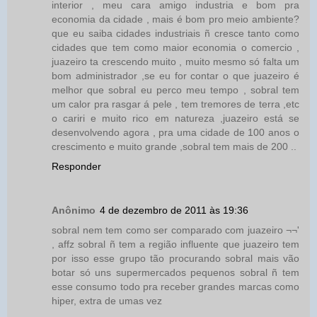
interior , meu cara amigo industria e bom pra
economia da cidade , mais é bom pro meio ambiente?
que eu saiba cidades industriais ñ cresce tanto como
cidades que tem como maior economia o comercio ,
juazeiro ta crescendo muito , muito mesmo só falta um
bom administrador ,se eu for contar o que juazeiro é
melhor que sobral eu perco meu tempo , sobral tem
um calor pra rasgar á pele , tem tremores de terra ,etc
o cariri e muito rico em natureza ,juazeiro está se
desenvolvendo agora , pra uma cidade de 100 anos o
crescimento e muito grande ,sobral tem mais de 200 ..
Responder
Anônimo
4 de dezembro de 2011 às 19:36
sobral nem tem como ser comparado com juazeiro ¬¬'
, affz sobral ñ tem a região influente que juazeiro tem
por isso esse grupo tão procurando sobral mais vão
botar só uns supermercados pequenos sobral ñ tem
esse consumo todo pra receber grandes marcas como
hiper, extra de umas vez