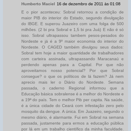
Humberto Maciel
16 de dezembro de 2011 às 01:08
E o pior aconteceu: Sobral retornou a condição de
maior PIB do interior do Estado, segundo divulgação
do IBGE. E superou Juazeiro com uma folga de 500
milhões. (2 bi pra Sobral e 1,5 bi pra Juá) E não é só
isso. Sobral ultrapassou tambem pesos-pesados do
Nordeste e já é a 9º maior economia do interior do
Nordeste. O CAGED também divulgou seus dados:
Sobral tem hoje a maior quantidade de trabalhadores
com carteira assinada, ultrapassando Maracanaú e
perdendo apenas para a Capital. Por que não
aproveitamos nosso potencial? Por que Sobral
consegue? o que os políticos de lá fazem? Já nem
aprecio mais ler o Diário do Nordeste. Semana
passada, o caderno Regional informou que a
Educação básica sobralense é a melhor do Nordeste e
a 19ª do país. Tem o melhor Pib per capita. Na saúde,
é a única cidade do Ceará com infestação zero pelo
mosquito da dengue. A única. Em Juazeiro, segundo o
mesmo diário, é alarmante. Fui em Sobral na semana
passada, justamente para ermos a educação pública
por lá em um trabalho científico da minha faculdade.