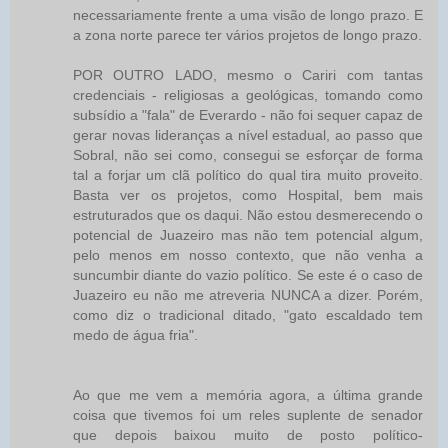
necessariamente frente a uma visão de longo prazo. E
a zona norte parece ter vários projetos de longo prazo.
POR OUTRO LADO, mesmo o Cariri com tantas
credenciais - religiosas a geológicas, tomando como
subsídio a "fala" de Everardo - não foi sequer capaz de
gerar novas lideranças a nível estadual, ao passo que
Sobral, não sei como, consegui se esforçar de forma
tal a forjar um clã político do qual tira muito proveito.
Basta ver os projetos, como Hospital, bem mais
estruturados que os daqui. Não estou desmerecendo o
potencial de Juazeiro mas não tem potencial algum,
pelo menos em nosso contexto, que não venha a
suncumbir diante do vazio político. Se este é o caso de
Juazeiro eu não me atreveria NUNCA a dizer. Porém,
como diz o tradicional ditado, "gato escaldado tem
medo de água fria".
Ao que me vem a memória agora, a última grande
coisa que tivemos foi um reles suplente de senador
que depois baixou muito de posto político-