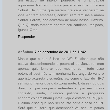
um estado de interior pobretão e uma capital
riquíssima. Não sou o único juazeirense que mora em
Sobral. Há outros que vieram pra cá e venceram na
vida. Abriram empresas, constituiram famílias e amam
Sobral. Porem, não deixaram de amar nosso Juazeiro.
Que Quixadá tambem econtre seu caminho, Itapipoca,
Iguatu, Orós...
Responder
Anônimo
7 de dezembro de 2011 às 11:42
Mas o que é que é isso, sr. W? Eu disse que não
estava desconhecendo o potencial de Juazeiro, mas
apenas quis lembrar que mesmo com todo esse
potencial aqui não tem nenhuma liderança de vulto e
que isto acarreta discrepâncias, como o fato do HRC
ser muito menor que o da zona norte. E disse - ou quis
dizer, já que ninguém entendeu - que em nosso
contexto, ainda, injunção política e progresso
econômico caminham juntos. Veja o estado de PE, p.e.
E ainda disse que não sei se isto seria o caso de JN.
Será que eu terei que desenhar? Vai ser um pouco