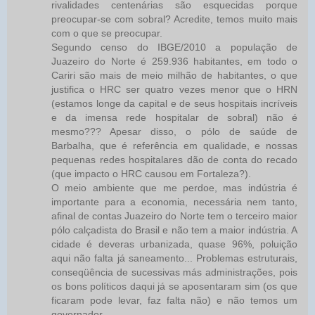
rivalidades centenárias são esquecidas porque
preocupar-se com sobral? Acredite, temos muito mais
com o que se preocupar.
Segundo censo do IBGE/2010 a população de
Juazeiro do Norte é 259.936 habitantes, em todo o
Cariri são mais de meio milhão de habitantes, o que
justifica o HRC ser quatro vezes menor que o HRN
(estamos longe da capital e de seus hospitais incríveis
e da imensa rede hospitalar de sobral) não é
mesmo??? Apesar disso, o pólo de saúde de
Barbalha, que é referência em qualidade, e nossas
pequenas redes hospitalares dão de conta do recado
(que impacto o HRC causou em Fortaleza?).
O meio ambiente que me perdoe, mas indústria é
importante para a economia, necessária nem tanto,
afinal de contas Juazeiro do Norte tem o terceiro maior
pólo calçadista do Brasil e não tem a maior indústria. A
cidade é deveras urbanizada, quase 96%, poluição
aqui não falta já saneamento... Problemas estruturais,
conseqüência de sucessivas más administrações, pois
os bons políticos daqui já se aposentaram sim (os que
ficaram pode levar, faz falta não) e não temos um
governador.