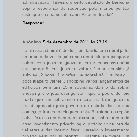
administrativo. Talvez um certo deputado de Barbalha
seja a esperança de redenção pelo menos política
disto que chamamos de cariri. Alguém duvida?
Responder
Anônimo
5 de dezembro de 2011 às 23:19
homi esse admiral é doido , tem familia em sobral já fui
um monte de vez lá ,só sendo um doido pra comparar
sobral com juazeiro ,juazeiro tem 8 concenssionária
que sobral ñ tem ,juazeiro vai ter 2 mac donalds ,3
subway ,2 bobs ,1 girafas , é sobral só 1 subway 1
bobs juazeiro vai ter 3 shopping varios lançamentos de
edificipos bem uns 15 é sobral só dois ô do sobral
shopping e o joão evangelista , que é podre de feio
,nada que um sobralence sincero pra falar ,juazeiro
era despresado pelo governo do estado des de seu
começo,o franco rabeloquem estudô historia na região
sabe ,falta só um bom administrador , sobral tem todo
esse investimento privado pq o prefeito viveu arruda
vai atraz é dar incentio fiscal, juazeiro o investimento
privado vem por sí proprio , imagina se tiveçe um