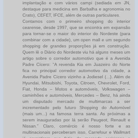
implantação e com vários campi (sediada em JN,
destaque para medicina em Barbalha e agronomia no
Crato), CEFET, IFCE, além de outras particulares.
Contamos com o primeiro shopping do interior
cearense, desde 1997, que se encontra em expansão
para tornar-se o maior do interior do Nordeste (para
combinar com a cidade), um open mall e um segundo
shopping de grandes proporções já em construção.
Quem lê o Diário do Nordeste viu há alguns meses um
artigo sobre o corredor automotivo que é a Avenida
Padre Cícero: “A revenda Kia em Juazeiro do Norte
fica no principal corredor automotivo da cidade, a
Avenida Padre Cícero vizinho a Jodiesel (...). Além de
Hyundai, Mitsubishi, Toyota, Citroen, Chevrolet, Ford,
Fiat, Honda – Motos e automóveis, Volkswagen –
caminhões e automóveis, Mercedes – Benz, há ainda
um disputado mercado de multimarcas a ser
incrementado pelo futuro Shopping do Automóvel
(mais um...) na famosa terra santa. As próximas a
serem inauguradas por lá serão Peugeot, Renault e
Nissan.” Claro, comércio é nosso forte e as
multinacionais perceberam isso, Carrefour e Wallmart