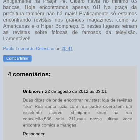
Antigamente na Praça Pe. Cícero havia no mínimo 03
bancas. Hoje encontramos apenas 01! Na praça da
prefeitura também não há mais! Praticamente só estamos
encontrando revistas nos grandes magazines, como as
Americanas e o Hiper Bompreço. E nestes lugares reinam
as revistas sobre fofocas de famosos da televisão.
Lamentável!
Paulo Leonardo Celestino
às
20:41
Compartilhar
4 comentários:
Unknown
22 de agosto de 2012 às 09:01
Duas dicas de onde encontrar revistas: loja de revistas
"lika" Rua santa luzia com rua padre cicero,tem um
excelente acervo .shinigami shop na rua
conceição,536 sala 211,mas nessa ultima voce
encontra comics e mangás.
Responder