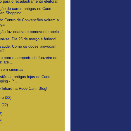
 para o recadastramento eleitoral!
ão de carros antigos no Cariri
den Shopping
do Centro de Convenções voltam a
çar
ção faz criativo e comovente apelo
em-se! Dia 25 de março é feriado!
 Saúde: Como os doces provocam
es?
o com o aeroporto de Juazeiro do
: até ...
 sem cinemas
tão as antigas lojas do Cariri
ping - P...
 Inharé na Rede Cariri Blog!
iro
(22)
o
(22)
5)
7)