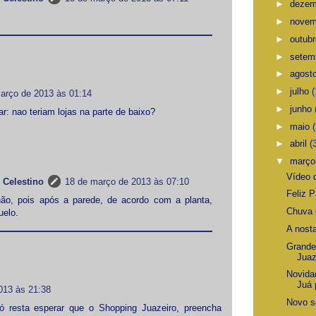
►
deze
►
nove
►
outub
►
setem
►
agost
►
julho
(
arço de 2013 às 01:14
►
junho
r: nao teriam lojas na parte de baixo?
►
maio
►
abril
(
▼
març
Vídeo d
 Celestino
18 de março de 2013 às 07:10
Feliz 
ão, pois após a parede, de acordo com a planta,
Chuva e
uelo.
A nost
Grande
Juaz
Novida
Juá 
013 às 21:38
Novo s
 resta esperar que o Shopping Juazeiro, preencha