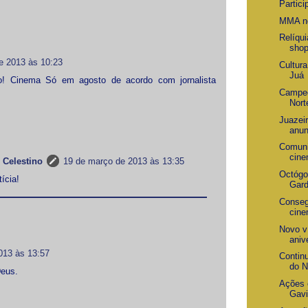
Partici
MMA no
Relíqu
shop
e 2013 às 10:23
Cultur
Juá
o! Cinema Só em agosto de acordo com jornalista
Campeo
Nort
Juazei
anun
Comuni
cin
 Celestino
19 de março de 2013 às 13:35
Octógon
ícia!
Gard
Conseg
cine
Novo v
anive
013 às 13:57
Contin
do N
Deus.
Ações 
Gav