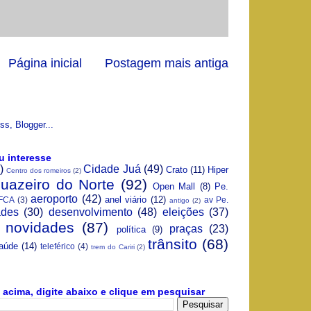
Página inicial
Postagem mais antiga
u interesse
)
Cidade Juá
(49)
Crato
(11)
Hiper
Centro dos romeiros
(2)
Juazeiro do Norte
(92)
Open Mall
(8)
Pe.
aeroporto
(42)
anel viário
(12)
FCA
(3)
av Pe.
antigo
(2)
ades
(30)
desenvolvimento
(48)
eleições
(37)
novidades
(87)
praças
(23)
política
(9)
trânsito
(68)
aúde
(14)
teleférico
(4)
trem do Cariri
(2)
acima, digite abaixo e clique em pesquisar