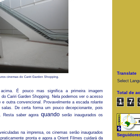
Translate
uros cinemas do Cariri Garden Shopping.
Select Lang
acima. É pouco mas significa a primeira imagem
Total de a
s do Cariri Garden Shopping. Nela podemos ver o acesso
1
7
e e outra convencional. Provavelmente a escada rolante
s salas. De certa forma um pouco decepcionante, pois
quando
s. Resta saber agora
serão inaugurados os
veiculadas na imprensa, os cinemas serão inaugurados
Seguidore
 praticamente pronta e agora a Orient Filmes cuidará da