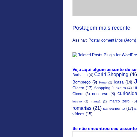
Postagem mais recente
Assinar:
Postar comentários (Atom)
Veja aqui algum assunto de se
Cariri Shopping
(46
Barbalha
(4)
Bompreço
(9)
Icasa
(14)
Horto
(2)
Cícero
(17)
Shopping Juazeiro
(4)
U
curiosid
concurso
(8)
Cícero
(3)
marco zero
(5)
letreiro
(2)
mangá
(2)
romarias
(21)
saneamento
(17)
s
vídeos
(15)
Se não encontrou seu assunto 