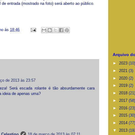
e entrada (mostrado na foto) será aberto ao público.
ino
às
18:46
Arquivo do
►
2023
(10
►
2021
(3)
►
2020
(2)
ço de 2013 às 23:57
►
2019
(2)
eza! Será escada rolante é tão absurdamente cara
►
2018
(21
sa ideia de apenas uma?
►
2017
(58
►
2016
(23
►
2015
(30
►
2014
(77
▼
2013
(19
 Celestino
18 de março de 2013 às 07:11