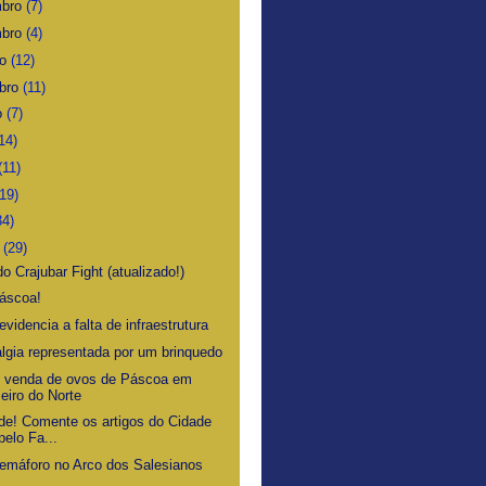
mbro
(7)
mbro
(4)
ro
(12)
bro
(11)
o
(7)
14)
(11)
(19)
34)
o
(29)
o Crajubar Fight (atualizado!)
Páscoa!
videncia a falta de infraestrutura
algia representada por um brinquedo
 venda de ovos de Páscoa em
eiro do Norte
de! Comente os artigos do Cidade
pelo Fa...
emáforo no Arco dos Salesianos