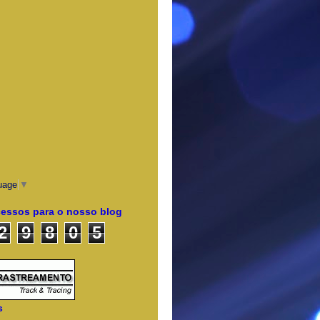
uage
▼
cessos para o nosso blog
2
9
8
0
5
s