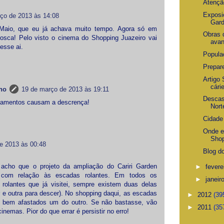
Atenção
Exposiç
ço de 2013 às 14:08
Gar
Maio, que eu já achava muito tempo. Agora só em
Obras 
rosca! Pelo visto o cinema do Shopping Juazeiro vai
avan
 esse ai.
Popula
Prepar
Artigo
cári
no
19 de março de 2013 às 19:11
Descas
diamentos causam a descrença!
Norte
Cidade
Onde es
Shop
e 2013 às 00:48
Blog do
 acho que o projeto da ampliação do Cariri Garden
►
fevere
 com relação às escadas rolantes. Em todos os
►
janeir
olantes que já visitei, sempre existem duas delas
 e outra para descer). No shopping daqui, as escadas
►
2012
(39
s bem afastados um do outro. Se não bastasse, vão
►
2011
(35
nemas. Pior do que errar é persistir no erro!