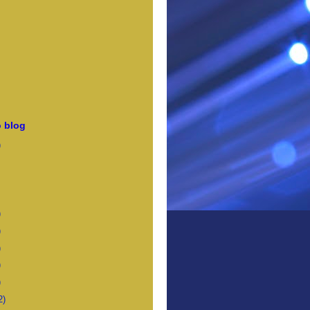
 blog
)
)
)
)
)
)
2)