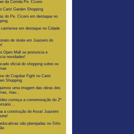
pei da Corrida Pe. Cícero
 Cariri Garden Shopping
ias do Pe. Cícero em destaque no
ping.
a caririense em destaque no Cidade
nato de skate em Juazeiro do
e!
ro Open Mall se pronuncia e
cia novidades!
cado oficial do shopping sobre os
emas
o do Crajubar Fight no Cariri
en Shopping.
uimos uma imagem das obras dos
mas, inau...
ídeo começa a comemoração do 2º
rsário ...
ua a construção do Assaí Juazeiro
orte!
educativas são planejadas no Sítio
ião