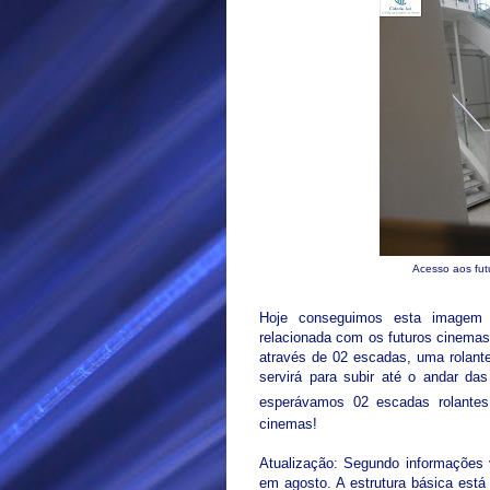
Acesso aos fut
Hoje conseguimos esta imagem 
relacionada com os futuros cinema
através de 02 escadas, uma rolant
servirá para subir até o andar da
esperávamos 02 escadas rolante
cinemas!
Atualização: Segundo informações 
em agosto. A estrutura básica está