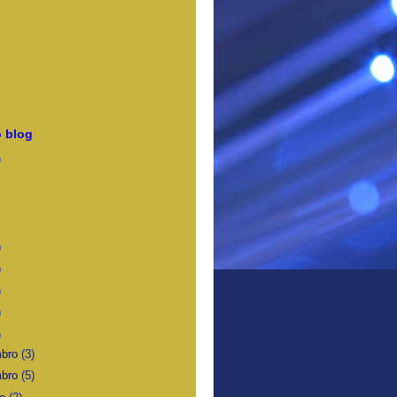
 blog
)
)
)
)
)
)
mbro
(3)
mbro
(5)