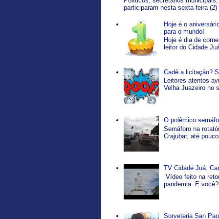
Políticos, secretários municipais,
participaram nesta sexta-feira (2)
Hoje é o aniversár
para o mundo!
Hoje é dia de come
leitor do Cidade Ju
Cadê a licitação? 
Leitores atentos a
Velha Juazeiro no s
O polêmico semáfor
Semáforo na rotatór
Crajubar, até pouco
TV Cidade Juá: Ca
Vídeo feito na ret
pandemia. E você? 
Sorveteria San Pao