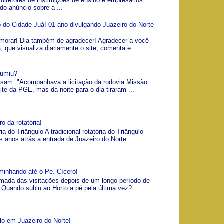
 diretores de instituições de ensino e empresários
 do anúncio sobre a ...
io do Cidade Juá! 01 ano divulgando Juazeiro do Norte
morar! Dia também de agradecer! Agradecer a você
á, que visualiza diariamente o site, comenta e ...
Sumiu?
visam: "Acompanhava a licitação da rodovia Missão
ite da PGE, mas da noite para o dia tiraram ...
o da rotatória!
ia do Triângulo A tradicional rotatória do Triângulo
s anos atrás a entrada de Juazeiro do Norte...
minhando até o Pe. Cícero!
omada das visitações depois de um longo período de
Quando subiu ao Horto a pé pela última vez?
lo em Juazeiro do Norte!