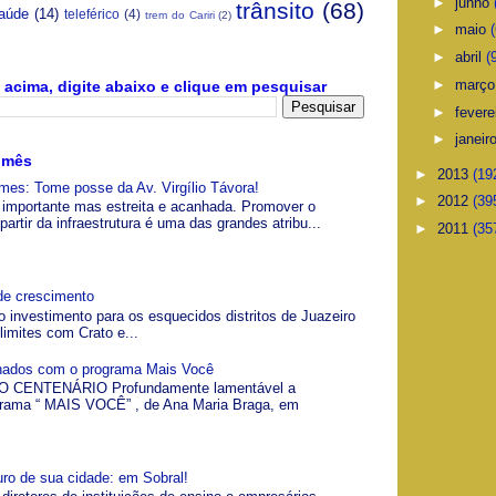
►
junho
trânsito
(68)
aúde
(14)
teleférico
(4)
trem do Cariri
(2)
►
maio
(
►
abril
(
►
març
acima, digite abaixo e clique em pesquisar
►
fevere
►
janeir
 mês
►
2013
(19
es: Tome posse da Av. Virgílio Távora!
►
2012
(39
a, importante mas estreita e acanhada. Promover o
artir da infraestrutura é uma das grandes atribu...
►
2011
(35
de crescimento
o investimento para os esquecidos distritos de Juazeiro
limites com Crato e...
gnados com o programa Mais Você
 CENTENÁRIO Profundamente lamentável a
grama “ MAIS VOCÊ” , de Ana Maria Braga, em
uro de sua cidade: em Sobral!