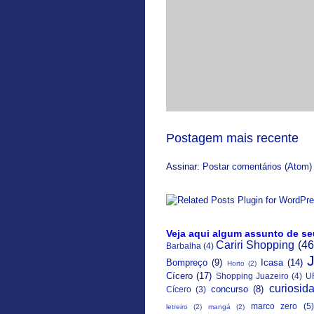
Postagem mais recente
Assinar:
Postar comentários (Atom)
Veja aqui algum assunto de se
Cariri Shopping
(46
Barbalha
(4)
Bompreço
(9)
Icasa
(14)
Horto
(2)
Cícero
(17)
Shopping Juazeiro
(4)
U
curiosid
concurso
(8)
Cícero
(3)
marco zero
(5)
letreiro
(2)
mangá
(2)