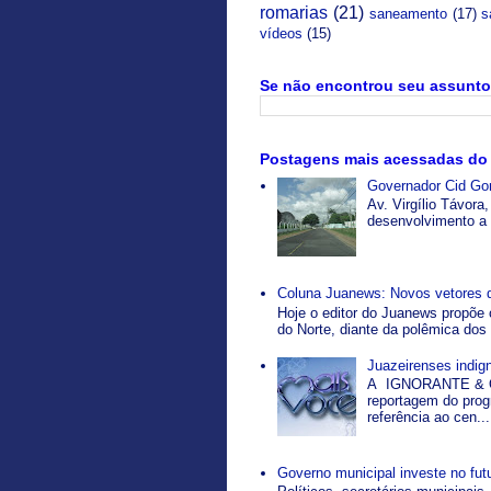
romarias
(21)
saneamento
(17)
s
vídeos
(15)
Se não encontrou seu assunto 
Postagens mais acessadas do
Governador Cid Gom
Av. Virgílio Távor
desenvolvimento a p
Coluna Juanews: Novos vetores 
Hoje o editor do Juanews propõe 
do Norte, diante da polêmica dos 
Juazeirenses indi
A IGNORANTE & O
reportagem do pro
referência ao cen...
Governo municipal investe no fut