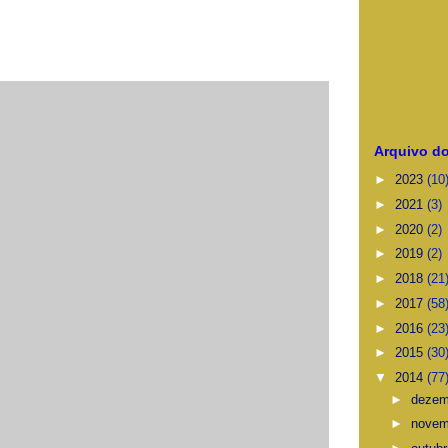
Arquivo do
►
2023
(10
►
2021
(3)
►
2020
(2)
►
2019
(2)
►
2018
(21
►
2017
(58
►
2016
(23
►
2015
(30
▼
2014
(77
►
deze
►
nove