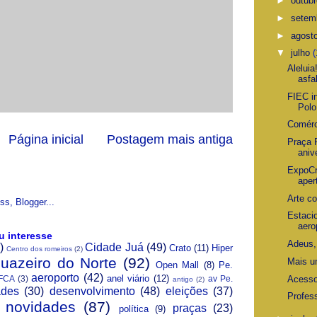
►
outub
►
setem
►
agost
▼
julho
(
Aleluia
asfa
FIEC in
Polo
Comérc
Página inicial
Postagem mais antiga
Praça 
anive
ExpoCr
aper
Arte c
Estaci
aero
u interesse
Adeus,
)
Cidade Juá
(49)
Crato
(11)
Hiper
Centro dos romeiros
(2)
Juazeiro do Norte
(92)
Mais u
Open Mall
(8)
Pe.
aeroporto
(42)
anel viário
(12)
Acesso
FCA
(3)
av Pe.
antigo
(2)
ades
(30)
desenvolvimento
(48)
eleições
(37)
Profes
novidades
(87)
praças
(23)
política
(9)