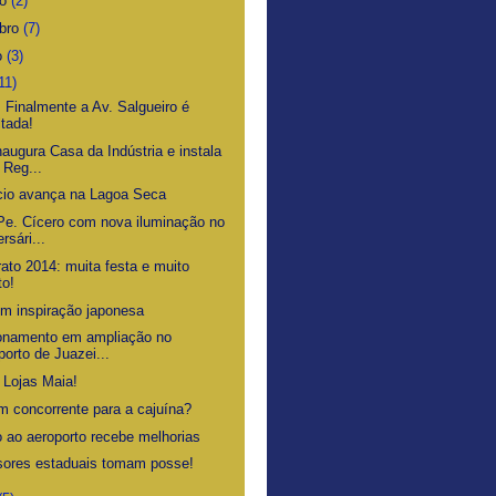
ro
(2)
bro
(7)
o
(3)
11)
! Finalmente a Av. Salgueiro é
ltada!
augura Casa da Indústria e instala
 Reg...
io avança na Lagoa Seca
Pe. Cícero com nova iluminação no
rsári...
ato 2014: muita festa e muito
to!
om inspiração japonesa
onamento em ampliação no
porto de Juazei...
 Lojas Maia!
m concorrente para a cajuína?
 ao aeroporto recebe melhorias
sores estaduais tomam posse!