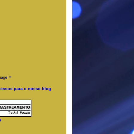
uage
▼
cessos para o nosso blog
s