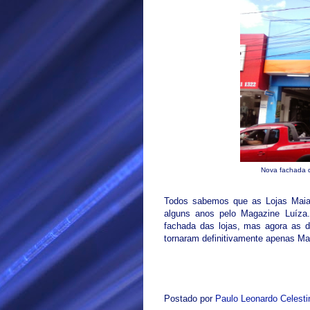
Nova fachada d
Todos sabemos que as Lojas Maia,
alguns anos pelo Magazine Luíza
fachada das lojas, mas agora as 
tornaram definitivamente apenas Ma
Postado por
Paulo Leonardo Celest