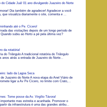
io do Cidade Juá! 01 ano divulgando Juazeiro do Norte
morar! Dia também de agradecer! Agradecer a você
á, que visualiza diariamente o site, comenta e ...
minhando até o Pe. Cícero!
omada das visitações depois de um longo período de
Quando subiu ao Horto a pé pela última vez?
o da rotatória!
ia do Triângulo A tradicional rotatória do Triângulo
s anos atrás a entrada de Juazeiro do Norte...
zeiro: lado da Lagoa Seca
 de Juazeiro do Norte A nova etapa do Anel Viário de
romete ligar a Av Pe Cícero, no limite com Crato,...
es: Tome posse da Av. Virgílio Távora!
a, importante mas estreita e acanhada. Promover o
artir da infraestrutura é uma das grandes atribu...