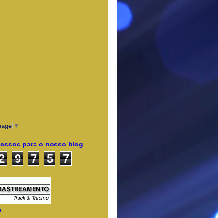
uage
▼
cessos para o nosso blog
2
9
7
5
7
s