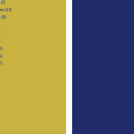
o
(2)
iro
(13)
o
(9)
)
)
)
2)
5)
7)