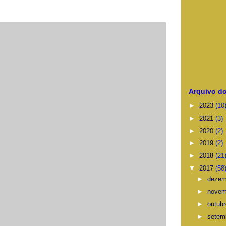
Arquivo do
►
2023
(10
►
2021
(3)
►
2020
(2)
►
2019
(2)
►
2018
(21
▼
2017
(58
►
deze
►
nove
►
outub
►
setem