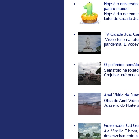
Hoje é o aniversár
para o mundo!
Hoje é dia de come
leitor do Cidade Ju
TV Cidade Juá: Ca
Vídeo feito na ret
pandemia. E você? 
O polêmico semáfor
Semáforo na rotatór
Crajubar, até pouco
Anel Viário de Jua
Obra do Anel Viário
Juazeiro do Norte p
Governador Cid Gom
Av. Virgílio Távor
desenvolvimento a p