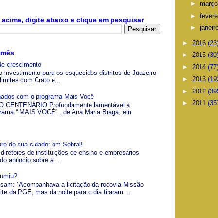
►
març
►
fevere
acima, digite abaixo e clique em pesquisar
►
janeir
►
2016
(23
 mês
►
2015
(30
de crescimento
►
2014
(77
o investimento para os esquecidos distritos de Juazeiro
►
2013
(19
limites com Crato e...
►
2012
(39
gnados com o programa Mais Você
►
2011
(35
 CENTENÁRIO Profundamente lamentável a
grama “ MAIS VOCÊ” , de Ana Maria Braga, em
uro de sua cidade: em Sobral!
 diretores de instituições de ensino e empresários
 do anúncio sobre a ...
Sumiu?
visam: "Acompanhava a licitação da rodovia Missão
ite da PGE, mas da noite para o dia tiraram ...