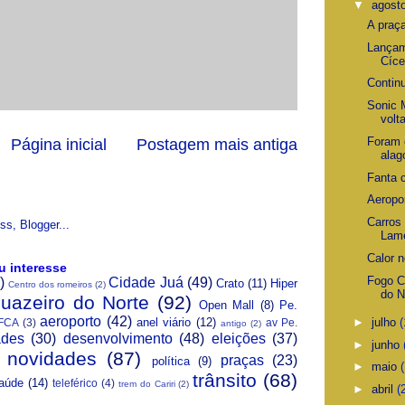
▼
agost
A praç
Lançam
Cíce
Contin
Sonic 
volt
Foram 
Página inicial
Postagem mais antiga
alag
Fanta 
Aeropor
Carros 
Lame
Calor n
u interesse
Fogo C
)
Cidade Juá
(49)
Crato
(11)
Hiper
Centro dos romeiros
(2)
do N
Juazeiro do Norte
(92)
Open Mall
(8)
Pe.
aeroporto
(42)
anel viário
(12)
►
julho
(
FCA
(3)
av Pe.
antigo
(2)
ades
(30)
desenvolvimento
(48)
eleições
(37)
►
junho
novidades
(87)
praças
(23)
política
(9)
►
maio
(
trânsito
(68)
aúde
(14)
teleférico
(4)
trem do Cariri
(2)
►
abril
(