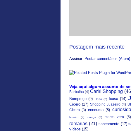
Postagem mais recente
Assinar:
Postar comentários (Atom)
Veja aqui algum assunto de se
Cariri Shopping
(46
Barbalha
(4)
Bompreço
(9)
Icasa
(14)
Horto
(2)
Cícero
(17)
Shopping Juazeiro
(4)
U
curiosid
concurso
(8)
Cícero
(3)
marco zero
(5)
letreiro
(2)
mangá
(2)
romarias
(21)
saneamento
(17)
s
vídeos
(15)