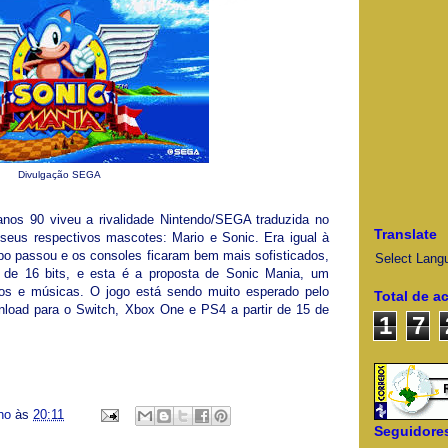
Divulgação SEGA
os 90 viveu a rivalidade Nintendo/SEGA traduzida no
Translate
eus respectivos mascotes: Mario e Sonic. Era igual à
mpo passou e os consoles ficaram bem mais sofisticados,
Select Lang
o de 16 bits, e esta é a proposta de Sonic Mania, um
ficos e músicas. O jogo está sendo muito esperado pelo
Total de a
wnload para o Switch, Xbox One e PS4 a partir de 15 de
1
7
ino
às
20:11
Seguidore