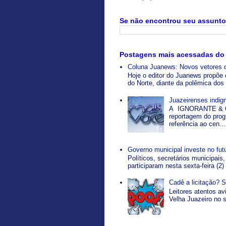
Se não encontrou seu assunto 
Postagens mais acessadas do
Coluna Juanews: Novos vetores 
Hoje o editor do Juanews propõe 
do Norte, diante da polêmica dos 
Juazeirenses indi
A IGNORANTE & O
reportagem do pro
referência ao cen...
Governo municipal investe no fut
Políticos, secretários municipais,
participaram nesta sexta-feira (2)
Cadê a licitação? 
Leitores atentos a
Velha Juazeiro no s