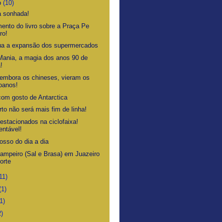
o
(10)
a sonhada!
ento do livro sobre a Praça Pe
ro!
ua a expansão dos supermercados
Mania, a magia dos anos 90 de
a!
embora os chineses, vieram os
oanos!
com gosto de Antarctica
to não será mais fim de linha!
estacionados na ciclofaixa!
ntável!
osso do dia a dia
ampeiro (Sal e Brasa) em Juazeiro
orte
11)
(1)
1)
2)