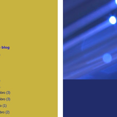
 blog
)
)
)
mbro
(3)
mbro
(3)
ro
(1)
bro
(2)