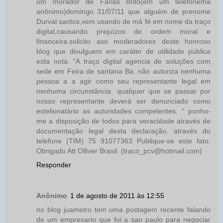
um morador de Farias Brito(em um telefonema
anônimo)domingo 31/07/11 que alguém de prenome
Durval santos,vem usando de má fé em nome da traço
digital,causando prejuízos de ordem moral e
financeira.solicito aso moderadores deste honroso
blog que divulguem em caráter de utilidade pública
esta nota. "A traço digital agencia de soluções com
sede em Feira de santana Ba. não autoriza nenhuma
pessoa a a agir como seu representante legal em
nenhuma circunstância. qualquer que se passar por
nosso representante deverá ser denunciado como
estelionatário as autoridades competentes. " ponho-
me a disposição de todos para veracidade através de
documentação legal desta declaração. através do
telefone (TIM) 75 91077363 Publique-se este fato.
Obrigado Att Olliver Brasil. (traco_pcv@hotmail.com)
Responder
Anônimo
1 de agosto de 2011 às 12:55
no blog juametro tem uma postagem recente falando
de um empresario que foi a sao paulo para negociar