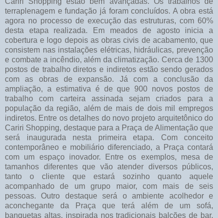
Cariri Shopping estão bem avançadas. Os trabalhos de
terraplenagem e fundação já foram concluídos. A obra está
agora no processo de execução das estruturas, com 60%
desta etapa realizada. Em meados de agosto inicia a
cobertura e logo depois as obras civis de acabamento, que
consistem nas instalações elétricas, hidráulicas, prevenção
e combate a incêndio, além da climatização. Cerca de 1300
postos de trabalho diretos e indiretos estão sendo gerados
com as obras de expansão. Já com a conclusão da
ampliação, a estimativa é de que 900 novos postos de
trabalho com carteira assinada sejam criados para a
população da região, além de mais de dois mil empregos
indiretos. Entre os detalhes do novo projeto arquitetônico do
Cariri Shopping, destaque para a Praça de Alimentação que
será inaugurada nesta primeira etapa. Com conceito
contemporâneo e mobiliário diferenciado, a Praça contará
com um espaço inovador. Entre os exemplos, mesa de
tamanhos diferentes que vão atender diversos públicos,
tanto o cliente que estará sozinho quanto aquele
acompanhado de um grupo maior, com mais de seis
pessoas. Outro destaque será o ambiente acolhedor e
aconchegante da Praça que terá além de um sofá,
banquetas altas, inspirada nos tradicionais balcões de bar.