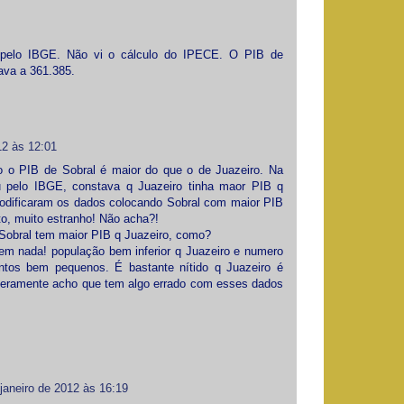
l pelo IBGE. Não vi o cálculo do IPECE. O PIB de
ava a 361.385.
12 às 12:01
 o PIB de Sobral é maior do que o de Juazeiro. Na
u pelo IBGE, constava q Juazeiro tinha maor PIB q
odificaram os dados colocando Sobral com maior PIB
to, muito estranho! Não acha?!
 Sobral tem maior PIB q Juazeiro, como?
em nada! população bem inferior q Juazeiro e numero
ntos bem pequenos. É bastante nítido q Juazeiro é
ceramente acho que tem algo errado com esses dados
janeiro de 2012 às 16:19