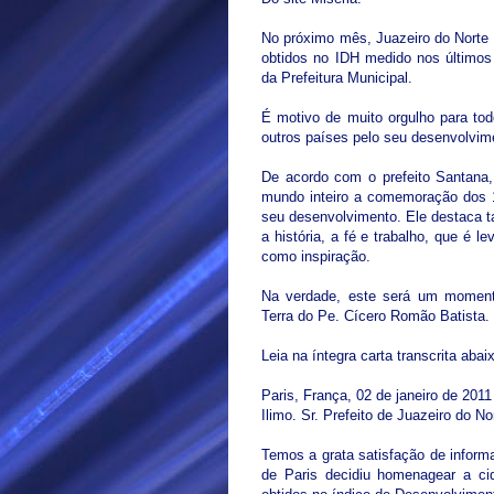
No próximo mês, Juazeiro do Norte
obtidos no IDH medido nos último
da Prefeitura Municipal.
É motivo de muito orgulho para to
outros países pelo seu desenvolvim
De acordo com o prefeito Santana,
mundo inteiro a comemoração dos 
seu desenvolvimento. Ele destaca
a história, a fé e trabalho, que é l
como inspiração.
Na verdade, este será um momento
Terra do Pe. Cícero Romão Batista.
Leia na íntegra carta transcrita aba
Paris, França, 02 de janeiro de 2011
Ilimo. Sr. Prefeito de Juazeiro do 
Temos a grata satisfação de informa
de Paris decidiu homenagear a ci