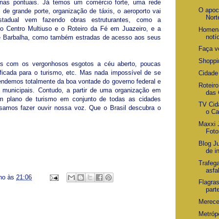
as pontuais. Já temos um comércio forte, uma rede
O apoc
 de grande porte, organização de táxis, o aeroporto vai
Nort
tadual vem fazendo obras estruturantes, como a
, o Centro Multiuso e o Roteiro da Fé em Juazeiro, e a
Homena
notíc
o de Barbalha, como também estradas de acesso aos seus
Faça v
Shoppin
os com os vergonhosos esgotos a céu aberto, poucas
ficada para o turismo, etc. Mas nada impossível de se
Cidade
ependemos totalmente da boa vontade do governo federal e
Roteir
 municipais. Contudo, a partir de uma organização em
das 
m plano de turismo em conjunto de todas as cidades
TV Cid
cisamos fazer ouvir nossa voz. Que o Brasil descubra o
o Car
Maxxi 
Foto
Blog J
de in
Trafeg
asfa
ino
às
21:06
Flagra
parte
Merece
Metróp