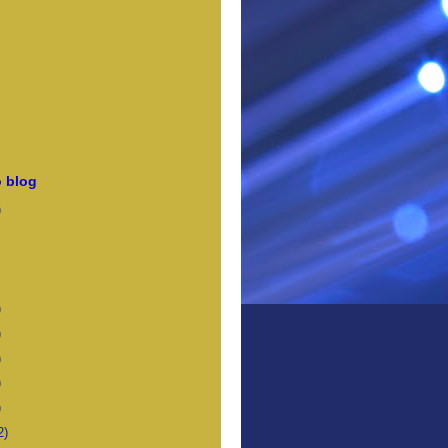
 blog
)
)
)
)
)
)
2)