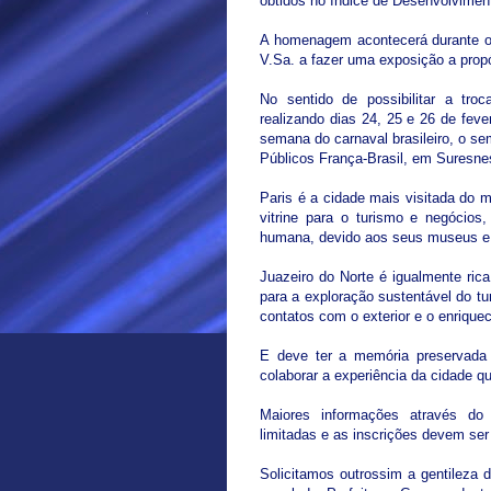
obtidos no índice de Desenvolvime
A homenagem acontecerá durante o 
V.Sa. a fazer uma exposição a propó
No sentido de possibilitar a tro
realizando dias 24, 25 e 26 de fev
semana do carnaval brasileiro, o s
Públicos França-Brasil, em Suresnes
Paris é a cidade mais visitada do m
vitrine para o turismo e negócio
humana, devido aos seus museus e c
Juazeiro do Norte é igualmente ri
para a exploração sustentável do t
contatos com o exterior e o enrique
E deve ter a memória preservada 
colaborar a experiência da cidade 
Maiores informações através do 
limitadas e as inscrições devem ser 
Solicitamos outrossim a gentileza d