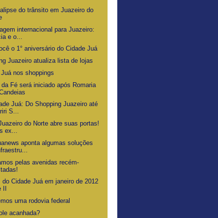
alipse do trânsito em Juazeiro do
e
gem internacional para Juazeiro:
ia e o...
ocê o 1° aniversário do Cidade Juá
g Juazeiro atualiza lista de lojas
 Juá nos shoppings
o da Fé será iniciado após Romaria
Candeias
ade Juá: Do Shopping Juazeiro até
iri S...
Juazeiro do Norte abre suas portas!
s ex...
uanews aponta algumas soluções
fraestru...
amos pelas avenidas recém-
ltadas!
s do Cidade Juá em janeiro de 2012
 II
mos uma rodovia federal
ole acanhada?