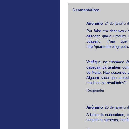
6 comentários:
Anônimo
24 de janeiro 
Por falar em desenvolvi
descobri que o Produto I
Juazeiro. Para qu
http://juametro.blogspot
Verifiquei na chamada W
cabeça). Lá também const
do Norte. Não deixei de 
Alguém sabe que metodol
modifica os resultados?
Responder
Anônimo
25 de janeiro 
A título de curiosidade,
seguintes números, conf