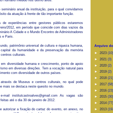
nto Humano medido nos último anos.
seminário anual da instituição, para o qual convidamos
sito da atuação à frente de tão importante função.
ca de experiências entre gestores públicos estaremos
ereiro/2012, em período que coincide com dias vazios da
eminário A Cidade e o Mundo Encontro de Administradores
 e Paris.
Arquivo do
undo, patrimônio universal de cultura e riqueza humana,
s, capital da humanidade e da preservação da memória
►
2023
(10
entros culturais.
►
2021
(3)
ca em diversidade humana e crescimento, ponto de apoio
►
2020
(2)
urismo em diversas direções. Tem a vocação natural para
►
2019
(2)
cimento com diversidade de outros países.
►
2018
(21
através de Museus e centros culturais, no qual pode
►
2017
(58
que mais se destaca neste quesito no mundo.
►
2016
(23
e-mail institutcastroalves@gmaiI.com As vagas são
►
2015
(30
feitas até o dia 30 de janeiro de 2012.
►
2014
(77
►
2013
(19
e autorizar a fixação do cartaz do evento, en anexo, no