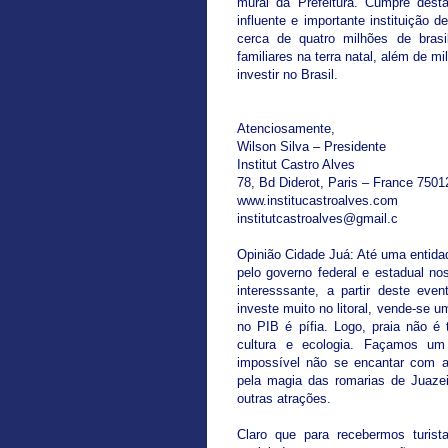
mural da Prefeitura. Cumpre dest
influente e importante instituição d
cerca de quatro milhões de brasi
familiares na terra natal, além de m
investir no Brasil.
Atenciosamente,
Wilson Silva – Presidente
Institut Castro Alves
78, Bd Diderot, Paris – France 7501
www.institucastroalves.com
institutcastroalves@gmail.c
Opinião Cidade Juá: Até uma entida
pelo governo federal e estadual n
interesssante, a partir deste eve
investe muito no litoral, vende-se 
no PIB é pífia. Logo, praia não é
cultura e ecologia. Façamos um 
impossível não se encantar com a
pela magia das romarias de Juazei
outras atrações.
Claro que para recebermos turist