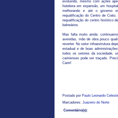
evoluindo, mesmo com ações apen
hoteleira em expansão, um hospital
melhorando e até o governo es
requalificação do Centro de Crato
requalificação do centro históric
balneários.
Mas falta muito ainda: continuam
avenidas, mão de obra pouco quali
reverter. No setor infraestrutura d
estadual e de boas administrações
todos os setores da sociedade, u
caririenses pode ser traçado. Pre
Cariri!
Postado por
Paulo Leonardo Celest
Marcadores:
Juazeiro do Norte
Comentário(s):