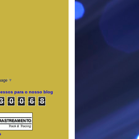
uage
▼
cessos para o nosso blog
3
0
0
6
8
s