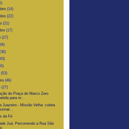
5)
mbro
(14)
mbro
(22)
ro
(21)
bro
(17)
o
(27)
34)
(36)
(43)
55)
o
(53)
iro
(46)
o
(27)
ução do Praça do Marco Zero
etida para m...
a Juazeiro - Missão Velha: coleta
ssinat...
s da Fé
ade Juá: Percorrendo a Rua São
ro