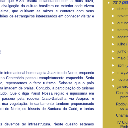
acar que V.Sa. estará colaborando com a mais ativa,
▼
2012
(39
e divulgação da cultura brasileira no exterior onde vivem
►
deze
leiros, que cultivam as raízes e contatos com seus
►
nove
ilhões de estrangeiros interessados em conhecer visitar e
►
outub
►
setem
►
agost
►
julho
(
►
junho
2
►
maio
►
abril
(
►
març
de internacional homenageia Juazeiro do Norte, enquanto
osso Centenário passou completamente esquecido. Seria
►
fevere
nto, repensarmos o fator turismo. Sabe-se que o país
▼
janeir
uma imagem de praias. Contudo, a participação do turismo
Constr
 tudo. Que o diga Paris! Nossa região é riquíssima em
prom
passeio pela rodovia Crato-Barbalha via Arajara, é
 rica vegetação. Encantamento também proporcionado
Rodovi
de a
ro do Norte, os fósseis de Santana do Cariri, e tantas
Chama
TV Cid
as devemos ter infraestrutura. Neste quesito estamos
Ped