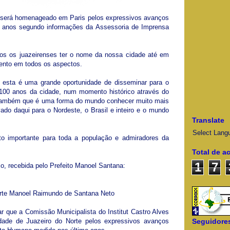
 será homenageado em Paris pelos expressivos avanços
s anos segundo informações da Assessoria de Imprensa
dos os juazeirenses ter o nome da nossa cidade até em
ento em todos os aspectos.
 esta é uma grande oportunidade de disseminar para o
100 anos da cidade, num momento histórico através do
 também que é uma forma do mundo conhecer muito mais
evado daqui para o Nordeste, o Brasil e inteiro e o mundo
Translate
Select Lang
 importante para toda a população e admiradores da
Total de a
1
7
ixo, recebida pelo Prefeito Manoel Santana:
Norte Manoel Raimundo de Santana Neto
r que a Comissão Municipalista do Institut Castro Alves
Seguidore
dade de Juazeiro do Norte pelos expressivos avanços