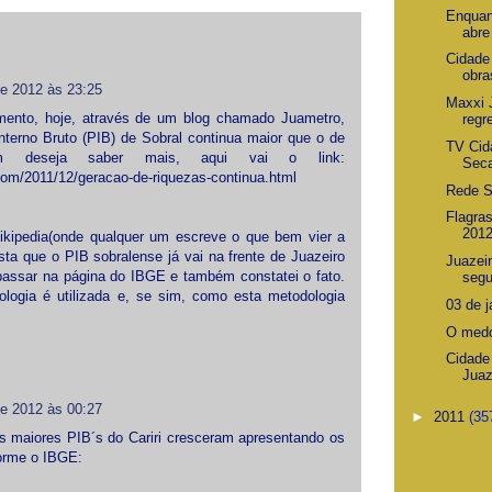
Enquan
abre 
Cidad
obra
de 2012 às 23:25
Maxxi 
mento, hoje, através de um blog chamado Juametro,
regr
nterno Bruto (PIB) de Sobral continua maior que o de
TV Cid
em deseja saber mais, aqui vai o link:
Sec
.com/2011/12/geracao-de-riquezas-continua.html
Rede S
Flagra
201
ikipedia(onde qualquer um escreve o que bem vier a
a que o PIB sobralense já vai na frente de Juazeiro
Juazeir
passar na página do IBGE e também constatei o fato.
segu
ogia é utilizada e, se sim, como esta metodologia
03 de j
O medo
Cidade 
Juaz
de 2012 às 00:27
►
2011
(35
 os maiores PIB´s do Cariri cresceram apresentando os
orme o IBGE: