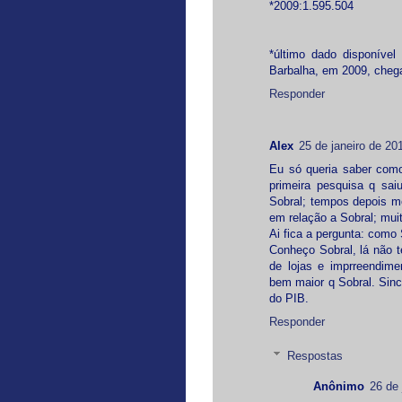
*2009:1.595.504
*último dado disponíve
Barbalha, em 2009, cheg
Responder
Alex
25 de janeiro de 20
Eu só queria saber como
primeira pesquisa q sai
Sobral; tempos depois m
em relação a Sobral; mui
Ai fica a pergunta: como
Conheço Sobral, lá não t
de lojas e imprreendime
bem maior q Sobral. Sin
do PIB.
Responder
Respostas
Anônimo
26 de 