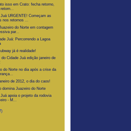
to isso em Crato: fecha retorno,
retorn...
e Juá URGENTE! Começam as
s nos retornos ...
Juazeiro do Norte em contagem
essiva par...
ade Juá: Percorrendo a Lagoa
a
ubway já é realidade!
s do Cidade Juá edição janeiro de
2
o do Norte no dia após a crise da
rança...
aneiro de 2012, o dia do caos!
 domina Juazeiro do Norte
Juá apoia o projeto da rodovia
eiro - M...
7)