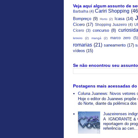
Veja aqui algum assunto de se
Cariri Shopping
(46
Barbalha
(4)
Bompreço
(9)
Icasa
(14)
Horto
(2)
Cícero
(17)
Shopping Juazeiro
(4)
U
curiosid
concurso
(8)
Cícero
(3)
marco zero
(5)
letreiro
(2)
mangá
(2)
romarias
(21)
saneamento
(17)
s
vídeos
(15)
Se não encontrou seu assunto 
Postagens mais acessadas do
Coluna Juanews: Novos vetores 
Hoje o editor do Juanews propõe 
do Norte, diante da polêmica dos 
Juazeirenses indi
A IGNORANTE & O
reportagem do pro
referência ao cen...