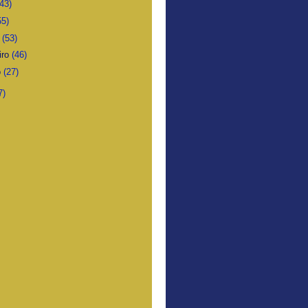
(43)
55)
o
(53)
iro
(46)
o
(27)
7)