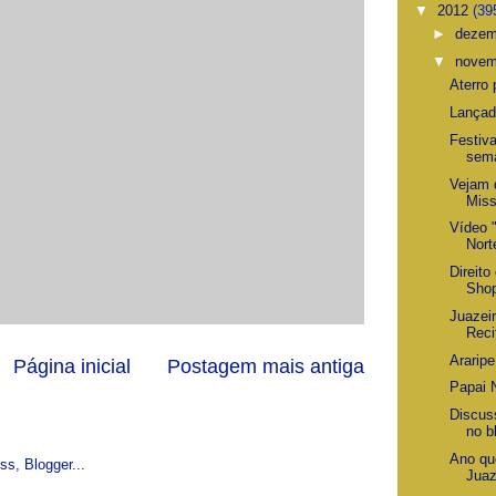
▼
2012
(39
►
deze
▼
nove
Aterro
Lançad
Festiva
sem
Vejam 
Miss
Vídeo 
Nort
Direito
Sho
Juazeir
Reci
Araripe
Página inicial
Postagem mais antiga
Papai 
Discus
no b
Ano qu
Juaz