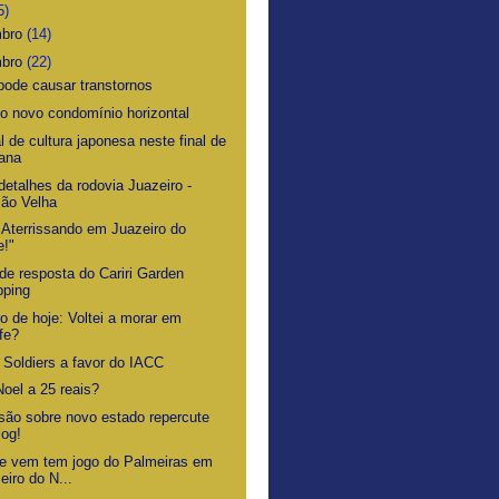
5)
mbro
(14)
mbro
(22)
 pode causar transtornos
o novo condomínio horizontal
l de cultura japonesa neste final de
ana
detalhes da rodovia Juazeiro -
ão Velha
"Aterrissando em Juazeiro do
e!"
 de resposta do Cariri Garden
pping
o de hoje: Voltei a morar em
fe?
 Soldiers a favor do IACC
Noel a 25 reais?
são sobre novo estado repercute
log!
e vem tem jogo do Palmeiras em
eiro do N...