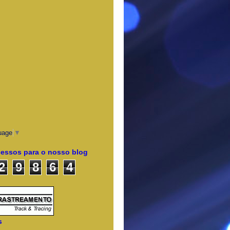
uage
▼
cessos para o nosso blog
2
9
8
6
4
s