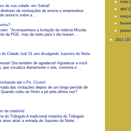
►
maio
uro de sua cidade: em Sobral!
►
abril
(
 diretores de instituições de ensino e empresários
 do anúncio sobre a ...
►
març
►
fevere
Sumiu?
visam: "Acompanhava a licitação da rodovia Missão
►
janeir
ite da PGE, mas da noite para o dia tiraram ...
►
2011
(35
io do Cidade Juá! 01 ano divulgando Juazeiro do Norte
morar! Dia também de agradecer! Agradecer a você
á, que visualiza diariamente o site, comenta e ...
minhando até o Pe. Cícero!
omada das visitações depois de um longo período de
Quando subiu ao Horto a pé pela última vez?
o da rotatória!
ia do Triângulo A tradicional rotatória do Triângulo
s anos atrás a entrada de Juazeiro do Norte...