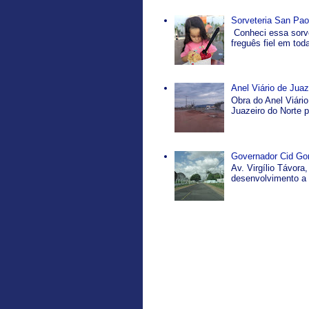
Sorveteria San Pao
Conheci essa sorve
freguês fiel em tod
Anel Viário de Jua
Obra do Anel Viário
Juazeiro do Norte p
Governador Cid Gom
Av. Virgílio Távor
desenvolvimento a p