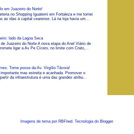
lo em Juazeiro do Norte!
teria no Shopping Iguatemi em Fortaleza e me tornei
as as idas à capital cearense. Lá na loja havia um...
zeiro: lado da Lagoa Seca
 de Juazeiro do Norte A nova etapa do Anel Viário de
romete ligar a Av Pe Cícero, no limite com Crato,...
es: Tome posse da Av. Virgílio Távora!
a, importante mas estreita e acanhada. Promover o
artir da infraestrutura é uma das grandes atribu...
Imagens de tema por
RBFried
. Tecnologia do
Blogger
.