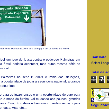
amento do Palmeiras. Ano que vem joga em Juazeiro do Norte!
Translate
ível um jogo do Icasa contra o poderoso Palmeiras em
Select Lang
o Brasil poderia acontecer, mas numa mesma série de
nunca!
Total de a
Palmeiras na série B 2013! A ironia das situações,
1
7
 oportunidade de jogar a segundona nacional, a grande
e seu time.
o para os juazeirenses e uma oportunidade de ouro para
ue o mapa do futebol vai mudando aos poucos, grandes
nta Cruz, Fortaleza e Ferroviário perdem espaço para
Seguidore
Icasa, Asa, etc...