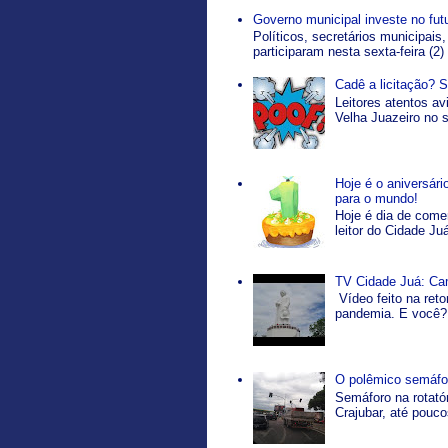
Governo municipal investe no fut
Políticos, secretários municipais,
participaram nesta sexta-feira (2)
Cadê a licitação? 
Leitores atentos a
Velha Juazeiro no s
Hoje é o aniversár
para o mundo!
Hoje é dia de come
leitor do Cidade Ju
TV Cidade Juá: Ca
Vídeo feito na ret
pandemia. E você? 
O polêmico semáfor
Semáforo na rotatór
Crajubar, até pouco