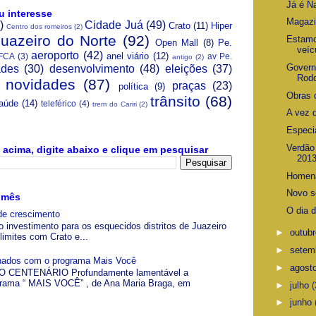
Já é N
u interesse
Magazi
)
Cidade Juá
(49)
Crato
(11)
Hiper
Centro dos romeiros
(2)
Juazeiro do Norte
(92)
Estamo
Open Mall
(8)
Pe.
veíc
aeroporto
(42)
anel viário
(12)
FCA
(3)
av Pe.
antigo
(2)
Govern
ades
(30)
desenvolvimento
(48)
eleições
(37)
Rodo
novidades
(87)
praças
(23)
política
(9)
Obras 
trânsito
(68)
aúde
(14)
teleférico
(4)
trem do Cariri
(2)
A vez 
Especi
Verdão
acima, digite abaixo e clique em pesquisar
2013
Homena
Novo s
 mês
O dia 
de crescimento
o investimento para os esquecidos distritos de Juazeiro
►
outub
limites com Crato e...
►
setem
gnados com o programa Mais Você
►
agost
 CENTENÁRIO Profundamente lamentável a
grama “ MAIS VOCÊ” , de Ana Maria Braga, em
►
julho
(
►
junho