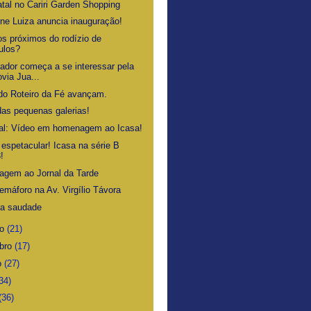
atal no Cariri Garden Shopping
ne Luiza anuncia inauguração!
s próximos do rodízio de
ulos?
ador começa a se interessar pela
via Jua...
do Roteiro da Fé avançam.
das pequenas galerias!
al: Vídeo em homenagem ao Icasa!
 espetacular! Icasa na série B
!
gem ao Jornal da Tarde
emáforo na Av. Virgílio Távora
da saudade
ro
(21)
bro
(17)
o
(27)
34)
(36)