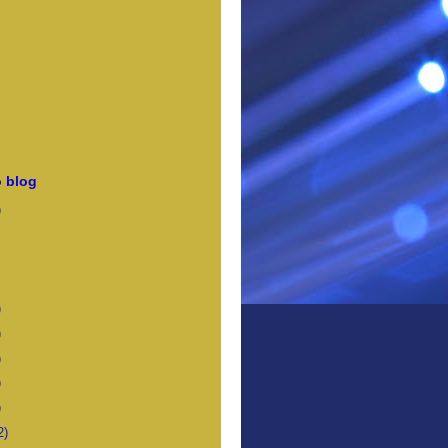
 blog
)
)
)
)
)
)
2)