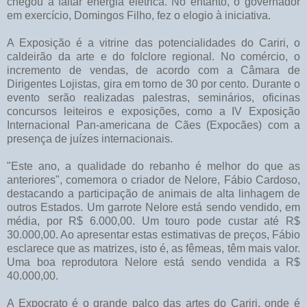
chegou a faltar energia elétrica. No entanto, o governador
em exercício, Domingos Filho, fez o elogio à iniciativa.
A Exposição é a vitrine das potencialidades do Cariri, o
caldeirão da arte e do folclore regional. No comércio, o
incremento de vendas, de acordo com a Câmara de
Dirigentes Lojistas, gira em torno de 30 por cento. Durante o
evento serão realizadas palestras, seminários, oficinas
concursos leiteiros e exposições, como a IV Exposição
Internacional Pan-americana de Cães (Expocães) com a
presença de juízes internacionais.
"Este ano, a qualidade do rebanho é melhor do que as
anteriores", comemora o criador de Nelore, Fábio Cardoso,
destacando a participação de animais de alta linhagem de
outros Estados. Um garrote Nelore está sendo vendido, em
média, por R$ 6.000,00. Um touro pode custar até R$
30.000,00. Ao apresentar estas estimativas de preços, Fábio
esclarece que as matrizes, isto é, as fêmeas, têm mais valor.
Uma boa reprodutora Nelore está sendo vendida a R$
40.000,00.
A Expocrato é o grande palco das artes do Cariri, onde é