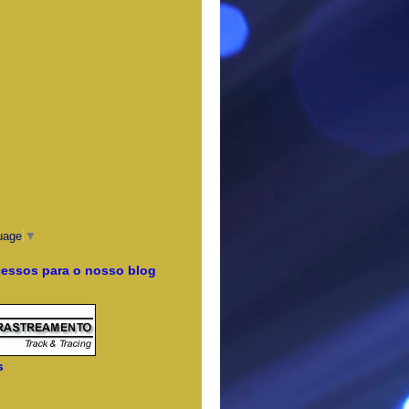
uage
▼
cessos para o nosso blog
s