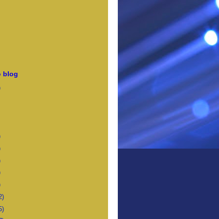
 blog
)
)
)
)
)
)
2)
5)