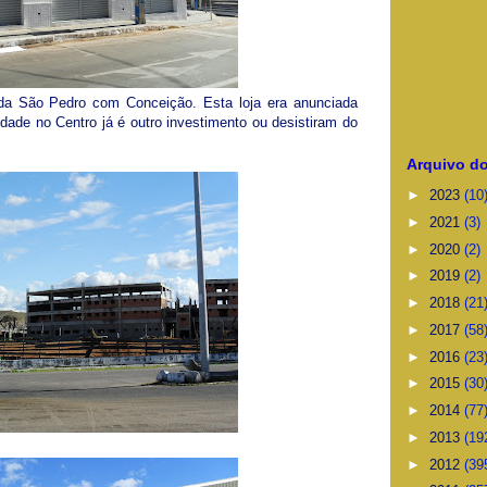
da São Pedro com Conceição. Esta loja era anunciada
dade no Centro já é outro investimento ou desistiram do
Arquivo do
►
2023
(10
►
2021
(3)
►
2020
(2)
►
2019
(2)
►
2018
(21
►
2017
(58
►
2016
(23
►
2015
(30
►
2014
(77
►
2013
(19
►
2012
(39