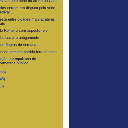
ncia sobre sede do aterro do Cariri
pios entram em disputa pela sede
ederal ...
está entre cidades mais atrativas
aís
do Romeiro com aspecto feio
de Juazeiro antigamente
os flagras da semana
ence primeira partida fora de casa
uição metropolitana de
pamentos público...
(48)
(48)
15)