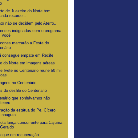
o
rto de Juazeiro do Norte tem
nda recorde...
to não se decidem pelo Aterro...
renses indignados com o programa
s Você
ícones marcarão a Festa do
enário
i consegue empate em Recife
ro do Norte em imagens aéreas
e Ivete no Centenário reúne 60 mil
soas
gens no Centenário
s do desfile do Centenário
enário que sonhávamos não
nteceu
ração da estátua do Pe. Cícero
 inaugura...
ola lança concorrente para Cajuína
Geraldo
segue em recuperação