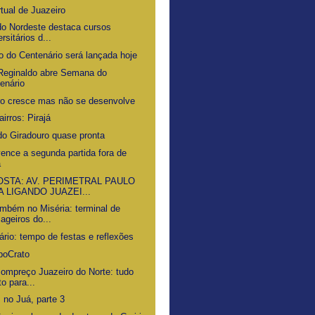
rtual de Juazeiro
 do Nordeste destaca cursos
rsitários d...
o do Centenário será lançada hoje
Reginaldo abre Semana do
enário
ro cresce mas não se desenvolve
airros: Pirajá
do Giradouro quase pronta
vence a segunda partida fora de
a
STA: AV. PERIMETRAL PAULO
A LIGANDO JUAZEI...
ambém no Miséria: terminal de
ageiros do...
ário: tempo de festas e reflexões
poCrato
Bompreço Juazeiro do Norte: tudo
to para...
 no Juá, parte 3