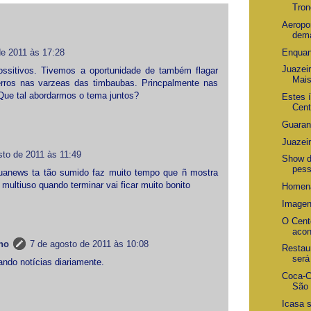
Tron
Aeropo
dema
Enquan
de 2011 às 17:28
Juazei
ossitivos. Tivemos a oportunidade de também flagar
Mai
erros nas varzeas das timbaubas. Princpalmente nas
Que tal abordarmos o tema juntos?
Estes 
Cent
Guaran
Juazei
sto de 2011 às 11:49
Show d
pes
juanews ta tão sumido faz muito tempo que ñ mostra
 multiuso quando terminar vai ficar muito bonito
Homena
Imagen
O Cent
aco
no
7 de agosto de 2011 às 10:08
Restau
será
ndo notícias diariamente.
Coca-C
São 
Icasa 