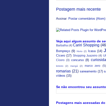
Postagem mais recente
Assinar:
Postar comentários (Atom)
Veja aqui algum assunto de se
Cariri Shopping
(46
Barbalha
(4)
Bompreço
(9)
Icasa
(14)
Horto
(2)
Cícero
(17)
Shopping Juazeiro
(4)
U
curiosid
concurso
(8)
Cícero
(3)
marco zero
(5)
letreiro
(2)
mangá
(2)
romarias
(21)
saneamento
(17)
s
vídeos
(15)
Se não encontrou seu assunto 
Postagens mais acessadas do