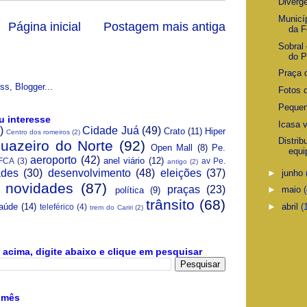
Divergê
Municí
Página inicial
Postagem mais antiga
da F
Sobral 
do P
Praça 
Fotos 
Pequen
u interesse
Icasa v
)
Cidade Juá
(49)
Crato
(11)
Hiper
Centro dos romeiros
(2)
Distrib
Juazeiro do Norte
(92)
Open Mall
(8)
Pe.
equi
aeroporto
(42)
anel viário
(12)
FCA
(3)
av Pe.
antigo
(2)
ades
(30)
desenvolvimento
(48)
eleições
(37)
►
junho
novidades
(87)
praças
(23)
►
maio
política
(9)
trânsito
(68)
aúde
(14)
►
abril
(
teleférico
(4)
trem do Cariri
(2)
acima, digite abaixo e clique em pesquisar
 mês