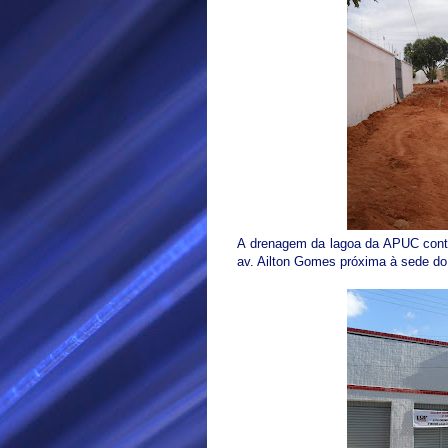
A drenagem da lagoa da APUC conti
av. Ailton Gomes próxima à sede do