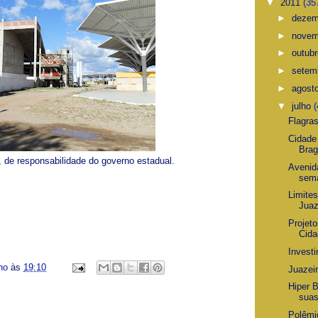
▼
2011
(35
►
deze
►
nove
►
outub
►
setem
►
agost
▼
julho
(
Flagra
Cidade
Brag
, de responsabilidade do governo estadual.
Avenid
sem
Limites
Juaz
Projet
Cida
Invest
ino
às
19:10
Juazei
Hiper 
suas
Polêmi