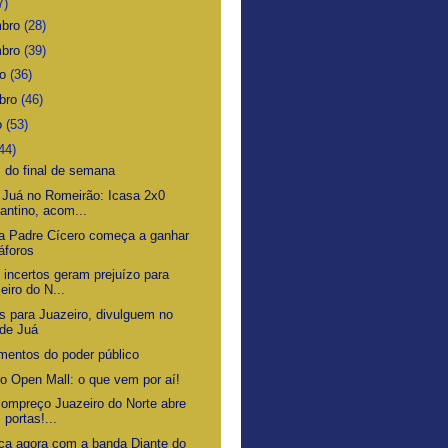
7)
mbro
(28)
mbro
(39)
ro
(36)
bro
(46)
o
(53)
44)
s do final de semana
 Juá no Romeirão: Icasa 2x0
antino, acom...
a Padre Cícero começa a ganhar
áforos
 incertos geram prejuízo para
eiro do N...
os para Juazeiro, divulguem no
de Juá
imentos do poder público
ro Open Mall: o que vem por aí!
Bompreço Juazeiro do Norte abre
 portas!...
ca agora com a banda Diante do