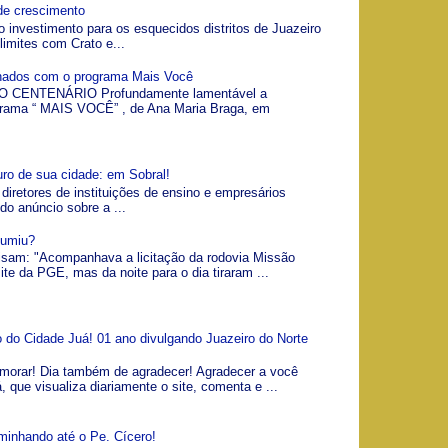
de crescimento
o investimento para os esquecidos distritos de Juazeiro
limites com Crato e...
gnados com o programa Mais Você
 CENTENÁRIO Profundamente lamentável a
grama “ MAIS VOCÊ” , de Ana Maria Braga, em
uro de sua cidade: em Sobral!
 diretores de instituições de ensino e empresários
 do anúncio sobre a ...
Sumiu?
visam: "Acompanhava a licitação da rodovia Missão
ite da PGE, mas da noite para o dia tiraram ...
io do Cidade Juá! 01 ano divulgando Juazeiro do Norte
morar! Dia também de agradecer! Agradecer a você
á, que visualiza diariamente o site, comenta e ...
minhando até o Pe. Cícero!