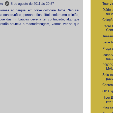
Tour vi
no
8 de agosto de 2011 às 20:57
Diário
óximas ao parque, em breve colocarei fotos. Não sei
unive
s construções, portanto fica difícil emitir uma opinião,
rque das Timbaúbas deveria ter continuado, algo que
Coleçã
 gestão anuncia a macrodrenagem, vamos ver no que
Padre 
Cent
Juazei
Série b
Praça 
Icasa 
cas
PROPO
MAI
Saiu t
pass
Centen
60ª Ex
Hiper 
pron
Flagras