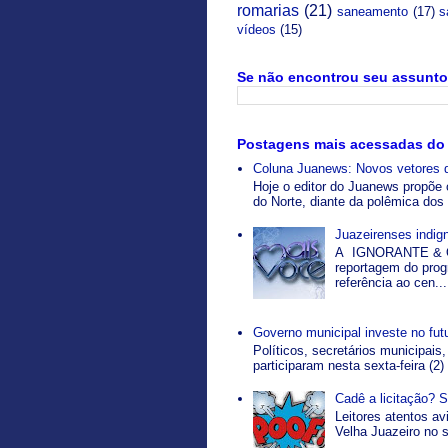
romarias
(21)
saneamento
(17)
s
vídeos
(15)
Se não encontrou seu assunto 
Postagens mais acessadas do
Coluna Juanews: Novos vetores 
Hoje o editor do Juanews propõe 
do Norte, diante da polêmica dos 
Juazeirenses indi
A IGNORANTE & O
reportagem do pro
referência ao cen...
Governo municipal investe no fut
Políticos, secretários municipais,
participaram nesta sexta-feira (2)
Cadê a licitação? 
Leitores atentos a
Velha Juazeiro no s