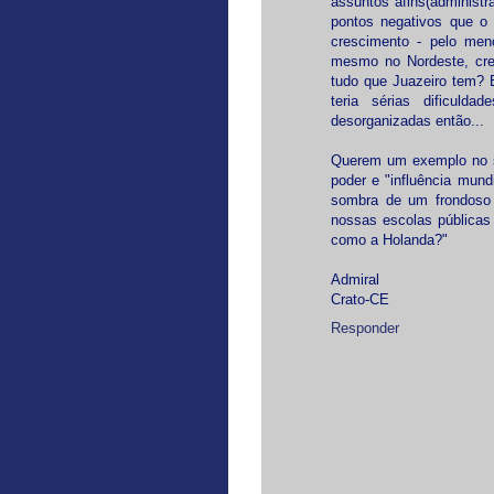
assuntos afins(administr
pontos negativos que o
crescimento - pelo meno
mesmo no Nordeste, cre
tudo que Juazeiro tem? E
teria sérias dificul
desorganizadas então...
Querem um exemplo no se
poder e "influência mund
sombra de um frondoso 
nossas escolas públicas
como a Holanda?"
Admiral
Crato-CE
Responder