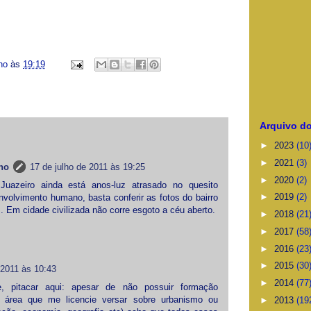
ino
às
19:19
Arquivo do
►
2023
(10
►
2021
(3)
no
17 de julho de 2011 às 19:25
►
2020
(2)
 Juazeiro ainda está anos-luz atrasado no quesito
►
2019
(2)
nvolvimento humano, basta conferir as fotos do bairro
. Em cidade civilizada não corre esgoto a céu aberto.
►
2018
(21
►
2017
(58
►
2016
(23
►
2015
(30
 2011 às 10:43
►
2014
(77
, pitacar aqui: apesar de não possuir formação
 área que me licencie versar sobre urbanismo ou
►
2013
(19