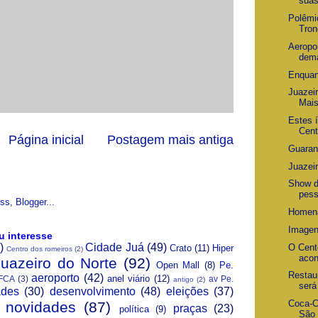
suas
Polêmi
Tron
Aeropo
dema
Enquan
Juazei
Mai
Estes 
Cent
Página inicial
Postagem mais antiga
Guaran
Juazei
Show d
pes
Homena
Imagen
u interesse
)
Cidade Juá
(49)
O Cent
Crato
(11)
Hiper
Centro dos romeiros
(2)
aco
Juazeiro do Norte
(92)
Open Mall
(8)
Pe.
Restau
aeroporto
(42)
anel viário
(12)
FCA
(3)
av Pe.
antigo
(2)
será
ades
(30)
desenvolvimento
(48)
eleições
(37)
Coca-C
novidades
(87)
praças
(23)
política
(9)
São 