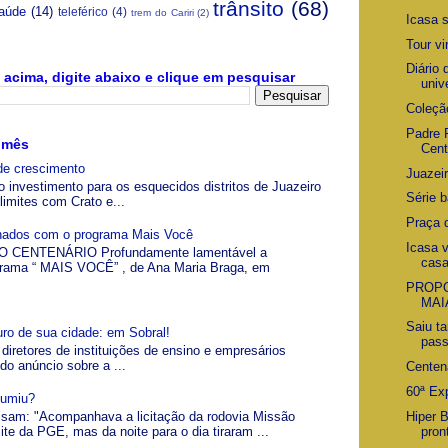
trânsito
(68)
aúde
(14)
teleférico
(4)
trem do Cariri
(2)
Icasa 
Tour vi
Diário
acima, digite abaixo e clique em pesquisar
unive
Coleçã
Padre 
 mês
Cent
de crescimento
Juazei
o investimento para os esquecidos distritos de Juazeiro
Série b
limites com Crato e...
Praça 
gnados com o programa Mais Você
Icasa 
 CENTENÁRIO Profundamente lamentável a
cas
grama “ MAIS VOCÊ” , de Ana Maria Braga, em
PROPO
MAI
Saiu t
uro de sua cidade: em Sobral!
pass
 diretores de instituições de ensino e empresários
 do anúncio sobre a ...
Centen
60ª Ex
Sumiu?
Hiper 
visam: "Acompanhava a licitação da rodovia Missão
pron
ite da PGE, mas da noite para o dia tiraram ...