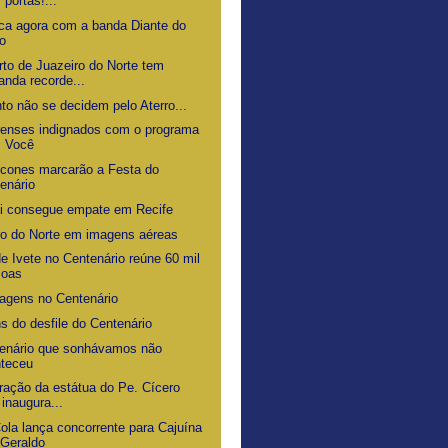
 portas!...
ca agora com a banda Diante do
o
rto de Juazeiro do Norte tem
nda recorde...
to não se decidem pelo Aterro...
renses indignados com o programa
s Você
ícones marcarão a Festa do
enário
i consegue empate em Recife
ro do Norte em imagens aéreas
e Ivete no Centenário reúne 60 mil
soas
gens no Centenário
s do desfile do Centenário
enário que sonhávamos não
nteceu
ração da estátua do Pe. Cícero
 inaugura...
ola lança concorrente para Cajuína
Geraldo