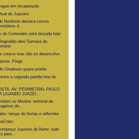
segue em recuperação
rtual de Juazeiro
 do Nordeste destaca cursos
rsitários d...
o do Centenário será lançada hoje
Reginaldo abre Semana do
enário
ro cresce mas não se desenvolve
airros: Pirajá
do Giradouro quase pronta
vence a segunda partida fora de
a
STA: AV. PERIMETRAL PAULO
A LIGANDO JUAZEI...
ambém no Miséria: terminal de
ageiros do...
ário: tempo de festas e reflexões
poCrato
Bompreço Juazeiro do Norte: tudo
to para...