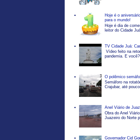
Hoje é o aniversár
para o mundo!
Hoje é dia de come
leitor do Cidade Ju
TV Cidade Juá: Ca
Vídeo feito na ret
pandemia. E você? 
O polêmico semáfor
Semáforo na rotatór
Crajubar, até pouco
Anel Viário de Jua
Obra do Anel Viário
Juazeiro do Norte p
Governador Cid Gom