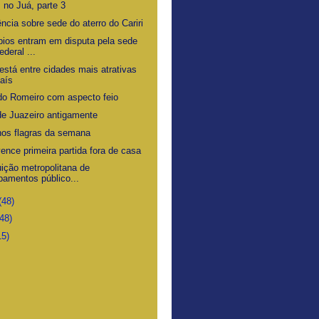
 no Juá, parte 3
ncia sobre sede do aterro do Cariri
pios entram em disputa pela sede
ederal ...
está entre cidades mais atrativas
aís
do Romeiro com aspecto feio
de Juazeiro antigamente
os flagras da semana
ence primeira partida fora de casa
uição metropolitana de
pamentos público...
(48)
(48)
15)