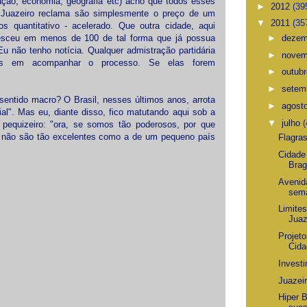
ação, economia, geografia etc) acho que todos esses
►
2012
(39
 Juazeiro reclama são simplesmente o preço de um
▼
2011
(35
s quantitativo - acelerado. Que outra cidade, aqui
sceu em menos de 100 de tal forma que já possua
►
deze
u não tenho notícia. Qualquer admistração partidária
►
nove
dades em acompanhar o processo. Se elas forem
►
outub
►
setem
ntido macro? O Brasil, nesses últimos anos, arrota
►
agost
ial". Mas eu, diante disso, fico matutando aqui sob a
▼
julho
(
pequizeiro: "ora, se somos tão poderosos, por que
 não são tão excelentes como a de um pequeno país
Flagra
Cidade
Brag
Avenid
sem
Limites
Juaz
Projet
Cida
Invest
Juazei
Hiper 