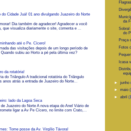
Flagras
Divergê
io do Cidade Juá! 01 ano divulgando Juazeiro do Norte
Municí
da F
morar! Dia também de agradecer! Agradecer a você
á, que visualiza diariamente o site, comenta e ...
Sobral 
do P
Praça 
minhando até o Pe. Cícero!
Fotos 
omada das visitações depois de um longo período de
Quando subiu ao Horto a pé pela última vez?
Pequen
Icasa v
Distrib
o da rotatória!
equi
ia do Triângulo A tradicional rotatória do Triângulo
s anos atrás a entrada de Juazeiro do Norte...
►
junho
►
maio
►
abril
(
zeiro: lado da Lagoa Seca
 de Juazeiro do Norte A nova etapa do Anel Viário de
romete ligar a Av Pe Cícero, no limite com Crato,...
es: Tome posse da Av. Virgílio Távora!