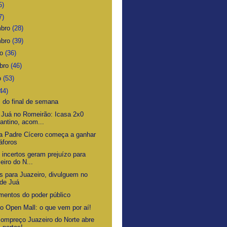
5)
7)
mbro
(28)
mbro
(39)
ro
(36)
bro
(46)
o
(53)
44)
s do final de semana
 Juá no Romeirão: Icasa 2x0
antino, acom...
a Padre Cícero começa a ganhar
áforos
 incertos geram prejuízo para
eiro do N...
os para Juazeiro, divulguem no
de Juá
imentos do poder público
ro Open Mall: o que vem por aí!
Bompreço Juazeiro do Norte abre