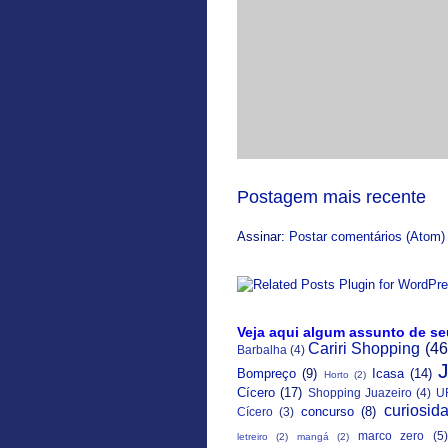
Postagem mais recente
Assinar:
Postar comentários (Atom)
Veja aqui algum assunto de se
Cariri Shopping
(46
Barbalha
(4)
Bompreço
(9)
Icasa
(14)
Horto
(2)
Cícero
(17)
Shopping Juazeiro
(4)
U
curiosid
concurso
(8)
Cícero
(3)
marco zero
(5)
letreiro
(2)
mangá
(2)