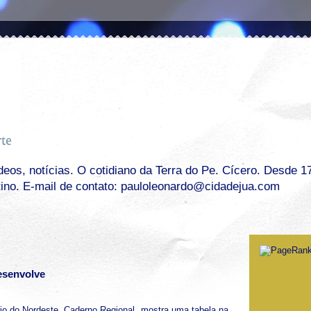
os, notícias. O cotidiano da Terra do Pe. Cícero. Desde 17 
tino. E-mail de contato: pauloleonardo@cidadejua.com
esenvolve
rio do Nordeste, Caderno Regional, mostra uma tabela na