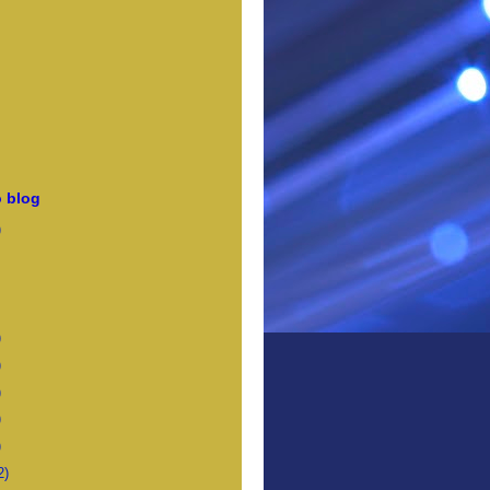
 blog
)
)
)
)
)
)
2)