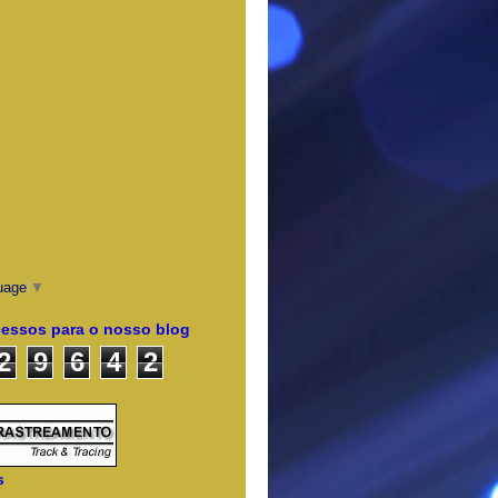
uage
▼
cessos para o nosso blog
2
9
6
4
2
s