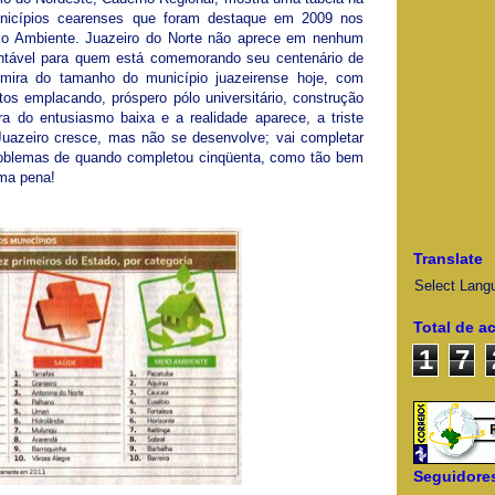
nicípios cearenses que foram destaque em 2009 nos
o Ambiente. Juazeiro do Norte não aprece em nenhum
entável para quem está comemorando seu centenário de
mira do tamanho do município juazeirense hoje, com
s emplacando, próspero pólo universitário, construção
ra do entusiasmo baixa e a realidade aparece, a triste
uazeiro cresce, mas não se desenvolve; vai completar
blemas de quando completou cinqüenta, como tão bem
uma pena!
Translate
Select Lang
Total de a
1
7
Seguidore