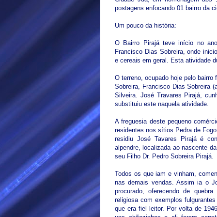
postagens enfocando 01 bairro da c
Um pouco da história:
O Bairro Pirajá teve início no a
Francisco Dias Sobreira, onde ini
e cereais em geral. Esta atividade 
O terreno, ocupado hoje pelo bairro 
Sobreira, Francisco Dias Sobreira 
Silveira. José Travares Pirajá, cun
substituiu este naquela atividade.
A freguesia deste pequeno comérci
residentes nos sítios Pedra de Fog
residiu José Tavares Pirajá é con
alpendre, localizada ao nascente da
seu Filho Dr. Pedro Sobreira Pirajá.
Todos os que iam e vinham, coment
nas demais vendas. Assim ia o Jo
procurado, oferecendo de quebra 
religiosa com exemplos fulgurantes
que era fiel leitor. Por volta de 1