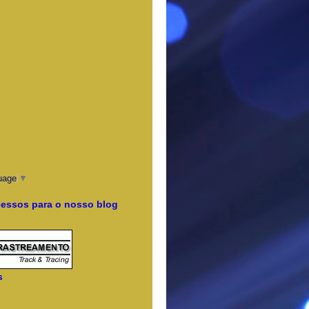
uage
▼
cessos para o nosso blog
s