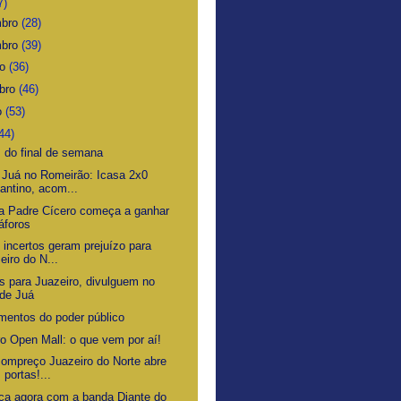
7)
mbro
(28)
mbro
(39)
ro
(36)
bro
(46)
o
(53)
44)
s do final de semana
 Juá no Romeirão: Icasa 2x0
antino, acom...
a Padre Cícero começa a ganhar
áforos
 incertos geram prejuízo para
eiro do N...
os para Juazeiro, divulguem no
de Juá
imentos do poder público
ro Open Mall: o que vem por aí!
Bompreço Juazeiro do Norte abre
 portas!...
ca agora com a banda Diante do