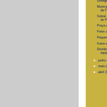
Divergê
Municí
da F
Sobral 
do P
Praça 
Fotos 
Pequen
Icasa v
Distrib
equi
►
junho
►
maio
►
abril
(