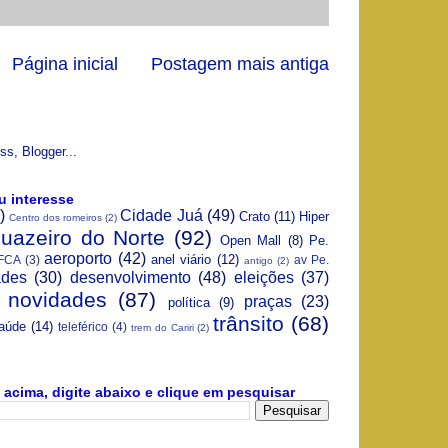
Página inicial
Postagem mais antiga
u interesse
)
Cidade Juá
(49)
Crato
(11)
Hiper
Centro dos romeiros
(2)
Juazeiro do Norte
(92)
Open Mall
(8)
Pe.
aeroporto
(42)
anel viário
(12)
FCA
(3)
av Pe.
antigo
(2)
ades
(30)
desenvolvimento
(48)
eleições
(37)
novidades
(87)
praças
(23)
política
(9)
trânsito
(68)
aúde
(14)
teleférico
(4)
trem do Cariri
(2)
acima, digite abaixo e clique em pesquisar