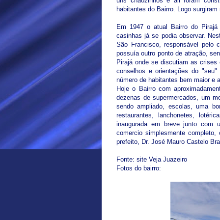
uns chãozinhos e ali foram const
habitantes do Bairro. Logo surgiram
Em 1947 o atual Bairro do Pira
casinhas já se podia observar. Nes
São Francisco, responsável pelo c
possuía outro ponto de atração, s
Pirajá onde se discutiam as crises
conselhos e orientações do "seu"
número de habitantes bem maior e a
Hoje o Bairro com aproximadament
dezenas de supermercados, um merc
sendo ampliado, escolas, uma bon
restaurantes, lanchonetes, lotér
inaugurada em breve junto com 
comercio simplesmente completo, 
prefeito, Dr. José Mauro Castelo B
Fonte: site Veja Juazeiro
Fotos do bairro: