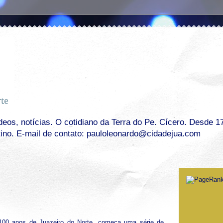
os, notícias. O cotidiano da Terra do Pe. Cícero. Desde 17 
tino. E-mail de contato: pauloleonardo@cidadejua.com
00 anos de Juazeiro do Norte, começa uma série de