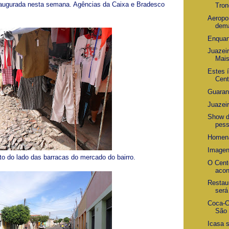
naugurada nesta semana. Agências da Caixa e Bradesco
Tron
Aeropo
dema
Enquan
Juazei
Mai
Estes 
Cent
Guaran
Juazei
Show d
pes
Homena
Imagen
to do lado das barracas do mercado do bairro.
O Cent
aco
Restau
será
Coca-C
São 
Icasa 