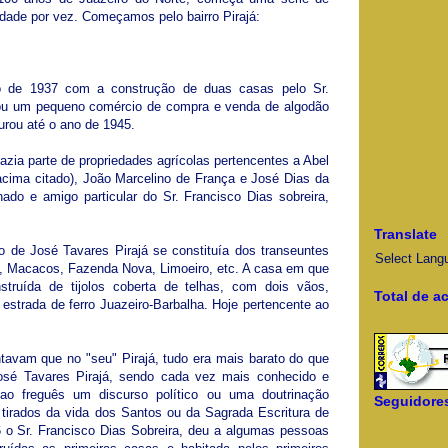
idade por vez. Começamos pelo bairro Pirajá:
no de 1937 com a construção de duas casas pelo Sr.
ciou um pequeno comércio de compra e venda de algodão
durou até o ano de 1945.
fazia parte de propriedades agrícolas pertencentes a Abel
(acima citado), João Marcelino de França e José Dias da
hado e amigo particular do Sr. Francisco Dias sobreira,
Translate
o de José Tavares Pirajá se constituía dos transeuntes
Select Lang
o, Macacos, Fazenda Nova, Limoeiro, etc. A casa em que
struída de tijolos coberta de telhas, com dois vãos,
Total de a
 estrada de ferro Juazeiro-Barbalha. Hoje pertencente ao
avam que no "seu" Pirajá, tudo era mais barato do que
sé Tavares Pirajá, sendo cada vez mais conhecido e
ao freguês um discurso político ou uma doutrinação
Seguidore
 tirados da vida dos Santos ou da Sagrada Escritura de
946 o Sr. Francisco Dias Sobreira, deu a algumas pessoas