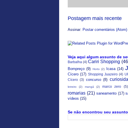
Postagem mais recente
Assinar:
Postar comentários (Atom)
Veja aqui algum assunto de se
Cariri Shopping
(46
Barbalha
(4)
Bompreço
(9)
Icasa
(14)
Horto
(2)
Cícero
(17)
Shopping Juazeiro
(4)
U
curiosid
concurso
(8)
Cícero
(3)
marco zero
(5)
letreiro
(2)
mangá
(2)
romarias
(21)
saneamento
(17)
s
vídeos
(15)
Se não encontrou seu assunto 