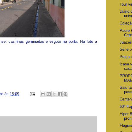
Tour vi
Diário
unive
Coleçã
Padre 
Cent
rense: casinhas geminadas e esgoto na porta. Na foto a
Juazei
Série b
Praça 
Icasa 
cas
PROPO
MAI
Saiu t
pass
ino
às
15:09
Centen
60ª Ex
Hiper 
pron
Flagras