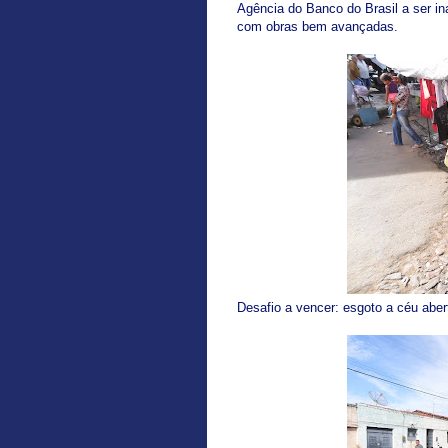
Agência do Banco do Brasil a ser i
com obras bem avançadas.
Desafio a vencer: esgoto a céu aber