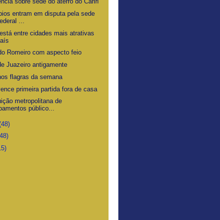
ncia sobre sede do aterro do Cariri
pios entram em disputa pela sede
ederal ...
está entre cidades mais atrativas
aís
do Romeiro com aspecto feio
de Juazeiro antigamente
os flagras da semana
ence primeira partida fora de casa
uição metropolitana de
pamentos público...
(48)
(48)
15)