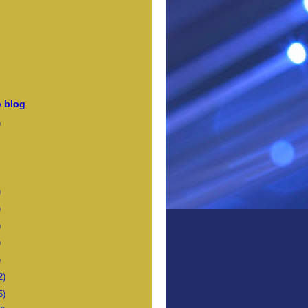
 blog
)
)
)
)
)
)
2)
5)