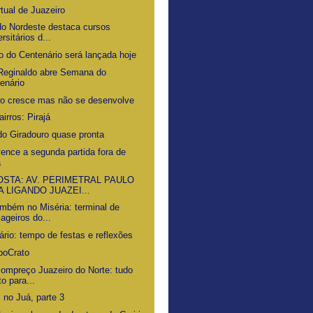
rtual de Juazeiro
 do Nordeste destaca cursos
rsitários d...
o do Centenário será lançada hoje
Reginaldo abre Semana do
enário
ro cresce mas não se desenvolve
airros: Pirajá
do Giradouro quase pronta
vence a segunda partida fora de
a
STA: AV. PERIMETRAL PAULO
A LIGANDO JUAZEI...
ambém no Miséria: terminal de
ageiros do...
ário: tempo de festas e reflexões
poCrato
Bompreço Juazeiro do Norte: tudo
to para...
 no Juá, parte 3