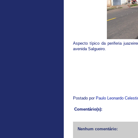
Aspecto típico da periferia juazei
avenida Salgueiro.
Postado por
Paulo Leonardo Celest
Comentário(s):
Nenhum comentário: