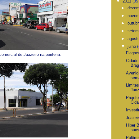
▼
2011
(35
►
deze
►
nove
►
outub
►
setem
►
agost
▼
julho
(
Flagra
omercial de Juazeiro na periferia.
Cidade
Brag
Avenid
sem
Limites
Juaz
Projet
Cida
Invest
Juazei
Hiper 
suas
Polêmi