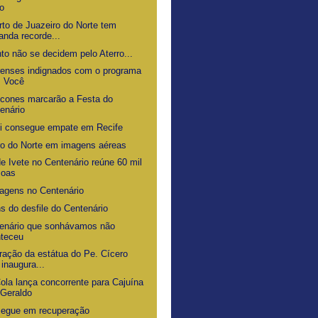
o
rto de Juazeiro do Norte tem
nda recorde...
to não se decidem pelo Aterro...
renses indignados com o programa
s Você
ícones marcarão a Festa do
enário
i consegue empate em Recife
ro do Norte em imagens aéreas
e Ivete no Centenário reúne 60 mil
soas
gens no Centenário
s do desfile do Centenário
enário que sonhávamos não
nteceu
ração da estátua do Pe. Cícero
 inaugura...
ola lança concorrente para Cajuína
Geraldo
segue em recuperação