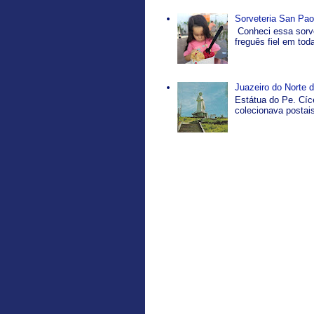
Sorveteria San Pao
Conheci essa sorve
freguês fiel em tod
Juazeiro do Norte d
Estátua do Pe. Cíc
colecionava postais