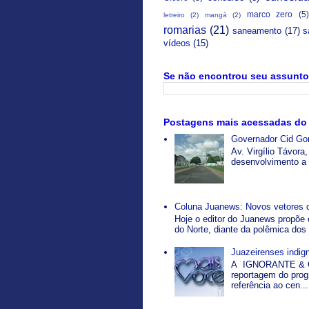
marco zero
(5)
letreiro
(2)
mangá
(2)
romarias
(21)
saneamento
(17)
s
vídeos
(15)
Se não encontrou seu assunto 
Postagens mais acessadas do
Governador Cid Gom
Av. Virgílio Távor
desenvolvimento a p
Coluna Juanews: Novos vetores 
Hoje o editor do Juanews propõe 
do Norte, diante da polêmica dos 
Juazeirenses indi
A IGNORANTE & O
reportagem do pro
referência ao cen...