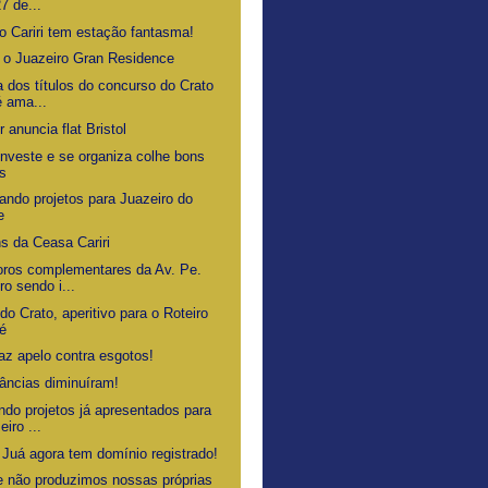
27 de...
o Cariri tem estação fantasma!
 o Juazeiro Gran Residence
a dos títulos do concurso do Crato
é ama...
 anuncia flat Bristol
nveste e se organiza colhe bons
os
ando projetos para Juazeiro do
e
s da Ceasa Cariri
ros complementares da Av. Pe.
ro sendo i...
do Crato, aperitivo para o Roteiro
é
faz apelo contra esgotos!
tâncias diminuíram!
ndo projetos já apresentados para
eiro ...
 Juá agora tem domínio registrado!
e não produzimos nossas próprias