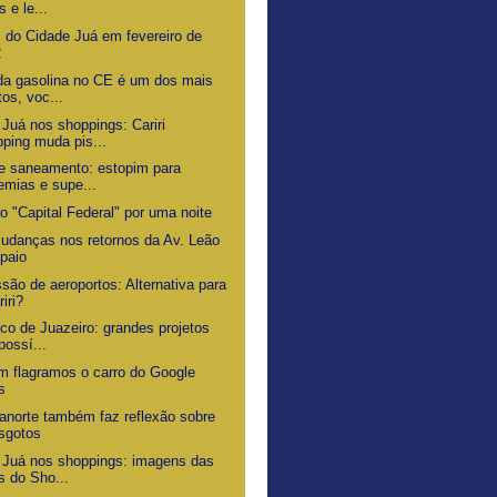
s e le...
s do Cidade Juá em fevereiro de
2
da gasolina no CE é um dos mais
tos, voc...
 Juá nos shoppings: Cariri
ping muda pis...
de saneamento: estopim para
emias e supe...
o "Capital Federal" por uma noite
udanças nos retornos da Av. Leão
paio
são de aeroportos: Alternativa para
riri?
ico de Juazeiro: grandes projetos
possí...
 flagramos o carro do Google
s
uanorte também faz reflexão sobre
sgotos
 Juá nos shoppings: imagens das
s do Sho...