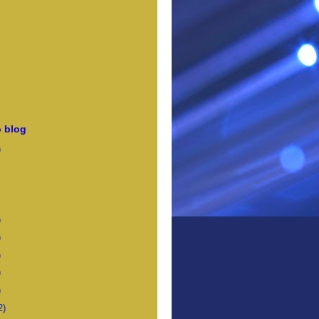
 blog
)
)
)
)
)
)
2)