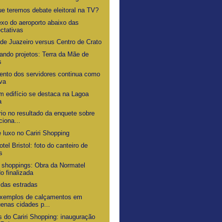
ue teremos debate eleitoral na TV?
xo do aeroporto abaixo das
ctativas
 de Juazeiro versus Centro de Crato
ando projetos: Terra da Mãe de
s
nto dos servidores continua como
va
m edifício se destaca na Lagoa
a
rio no resultado da enquete sobre
ciona...
 luxo no Cariri Shopping
tel Bristol: foto do canteiro de
s
 shoppings: Obra da Normatel
o finalizada
 das estradas
xemplos de calçamentos em
enas cidades p...
s do Cariri Shopping: inauguração