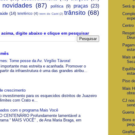
novidades
(87)
praças
(23)
Será q
política
(9)
trânsito
(68)
aúde
(14)
Comple
teleférico
(4)
trem do Cariri
(2)
expe
Centro
Resgat
acima, digite abaixo e clique em pesquisar
Deu
Pagame
esta
 mês
Mais u
es: Tome posse da Av. Virgílio Távora!
Sec
a, importante mas estreita e acanhada. Promover o
Equilíb
artir da infraestrutura é uma das grandes atribu...
esta
Piso de
Mais Ho
de crescimento
obra
o investimento para os esquecidos distritos de Juazeiro
limites com Crato e...
CJ nos
send
gnados com o programa Mais Você
Guerra
 CENTENÁRIO Profundamente lamentável a
Bons e
grama “ MAIS VOCÊ” , de Ana Maria Braga, em
pequ
Giraffa