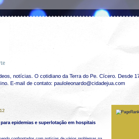
os, notícias. O cotidiano da Terra do Pe. Cícero. Desde 17 
tino. E-mail de contato: pauloleonardo@cidadejua.com
012
 para epidemias e superlotação em hospitais
sendo confrontados com notícias de vários problemas na