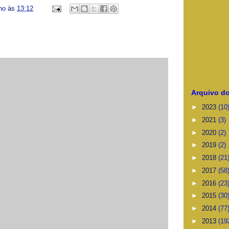
ino
às
13:12
Arquivo do
►
2023
(10
►
2021
(3)
►
2020
(2)
►
2019
(2)
►
2018
(21
►
2017
(58
►
2016
(23
►
2015
(30
►
2014
(77
►
2013
(19