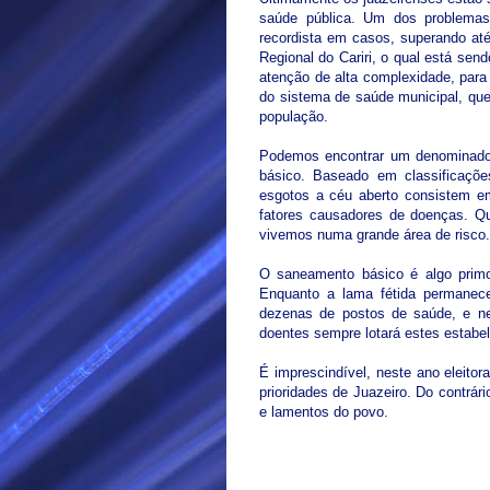
saúde pública. Um dos problemas
recordista em casos, superando até
Regional do Cariri, o qual está sen
atenção de alta complexidade, para
do sistema de saúde municipal, qu
população.
Podemos encontrar um denominador
básico. Baseado em classificaçõ
esgotos a céu aberto consistem em
fatores causadores de doenças. Qu
vivemos numa grande área de risco.
O saneamento básico é algo primor
Enquanto a lama fétida permanece
dezenas de postos de saúde, e ne
doentes sempre lotará estes estabe
É imprescindível, neste ano eleitor
prioridades de Juazeiro. Do contrá
e lamentos do povo.