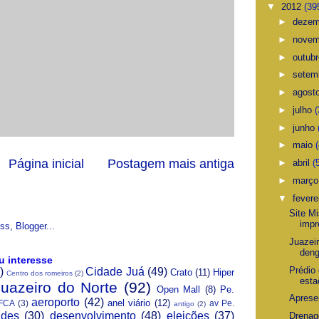
▼
2012
(39
►
deze
►
nove
►
outub
►
setem
►
agost
►
julho
(
►
junho
►
maio
Página inicial
Postagem mais antiga
►
abril
(
►
març
▼
fevere
Site M
impr
Juazei
den
u interesse
Prédio
)
Cidade Juá
(49)
Crato
(11)
Hiper
Centro dos romeiros
(2)
esta
Juazeiro do Norte
(92)
Open Mall
(8)
Pe.
Aprese
aeroporto
(42)
anel viário
(12)
FCA
(3)
av Pe.
antigo
(2)
ades
(30)
desenvolvimento
(48)
eleições
(37)
Drenag