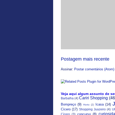
Postagem mais recente
Assinar:
Postar comentários (Atom)
Veja aqui algum assunto de se
Cariri Shopping
(46
Barbalha
(4)
Bompreço
(9)
Icasa
(14)
Horto
(2)
Cícero
(17)
Shopping Juazeiro
(4)
U
curiosid
concurso
(8)
Cícero
(3)