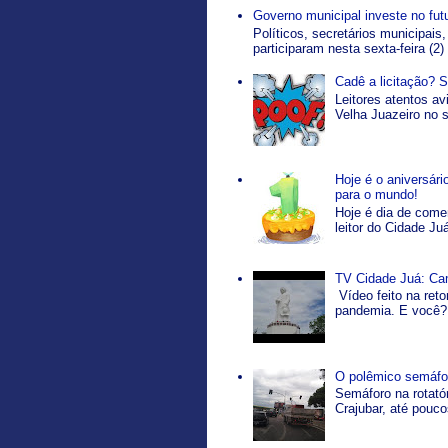
Governo municipal investe no fut
Políticos, secretários municipais,
participaram nesta sexta-feira (2)
Cadê a licitação? 
Leitores atentos a
Velha Juazeiro no s
Hoje é o aniversár
para o mundo!
Hoje é dia de come
leitor do Cidade Ju
TV Cidade Juá: Ca
Vídeo feito na ret
pandemia. E você? 
O polêmico semáfor
Semáforo na rotatór
Crajubar, até pouco