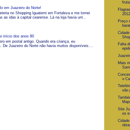
fruta
lo em Juazeiro do Norte!
Flagra
teria no Shopping Iguatemi em Fortaleza e me tornei
201
as as idas à capital cearense. Lá na loja havia um...
Preço 
bara
Cidade
o início dos anos 80
Shop
ero em postal antigo. Quando era criança, eu
Falta 
. De Juazeiro do Norte não havia muitos disponíveis....
epid
Juazeir
Mais m
Sam
Conces
o Ca
Telefér
são 
Também
Map
Site J
os e
Cidade
obra