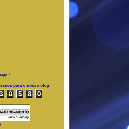
uage
▼
cessos para o nosso blog
3
0
5
8
0
s