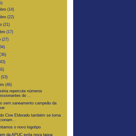
5)
mbro
(14)
mbro
(22)
ro
(21)
bro
(17)
o
(27)
34)
(36)
(43)
55)
o
(53)
iro
(46)
iséria repercute números
essionantes do ...
ro sem saneamento campeão da
gue
 do Cine Eldorado também se torna
cionam...
ntamos o novo logotipo
em da APUC evita nova lagoa