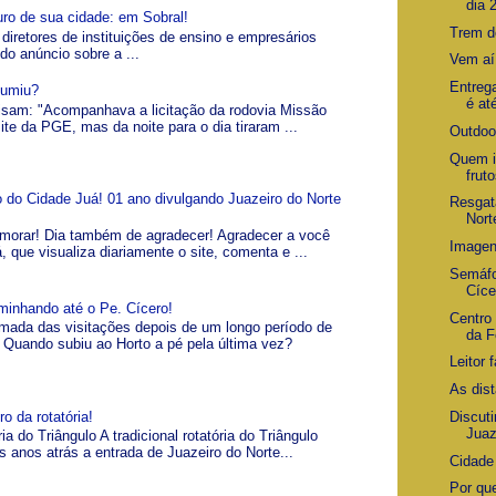
dia 
uro de sua cidade: em Sobral!
Trem d
 diretores de instituições de ensino e empresários
 do anúncio sobre a ...
Vem aí
Entreg
Sumiu?
é at
visam: "Acompanhava a licitação da rodovia Missão
ite da PGE, mas da noite para o dia tiraram ...
Outdoor
Quem i
frut
io do Cidade Juá! 01 ano divulgando Juazeiro do Norte
Resgat
Nort
morar! Dia também de agradecer! Agradecer a você
Imagen
á, que visualiza diariamente o site, comenta e ...
Semáfo
Cíce
minhando até o Pe. Cícero!
Centro 
omada das visitações depois de um longo período de
da F
Quando subiu ao Horto a pé pela última vez?
Leitor 
As dis
o da rotatória!
Discuti
Juaz
ia do Triângulo A tradicional rotatória do Triângulo
s anos atrás a entrada de Juazeiro do Norte...
Cidade
Por qu