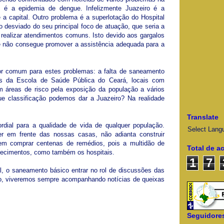
 é a epidemia de dengue. Infelizmente Juazeiro é a
 a capital. Outro problema é a superlotação do Hospital
do desviado do seu principal foco de atuação, que seria a
 realizar atendimentos comuns. Isto devido aos gargalos
e não consegue promover a assistência adequada para a
 comum para estes problemas: a falta de saneamento
es da Escola de Saúde Pública do Ceará, locais com
 áreas de risco pela exposição da população a vários
e classificação podemos dar a Juazeiro? Na realidade
Translate
dial para a qualidade de vida de qualquer população.
Select Lang
r em frente das nossas casas, não adianta construir
m comprar centenas de remédios, pois a multidão de
Total de a
lecimentos, como também os hospitais.
1
7
al, o saneamento básico entrar no rol de discussões das
rio, viveremos sempre acompanhando notícias de queixas
Seguidore