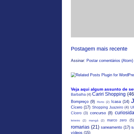
Postagem mais recente
Assinar:
Postar comentários (Atom)
Veja aqui algum assunto de se
Cariri Shopping
(46
Barbalha
(4)
Bompreço
(9)
Icasa
(14)
Horto
(2)
Cícero
(17)
Shopping Juazeiro
(4)
U
curiosid
concurso
(8)
Cícero
(3)
marco zero
(5)
letreiro
(2)
mangá
(2)
romarias
(21)
saneamento
(17)
s
vídeos
(15)