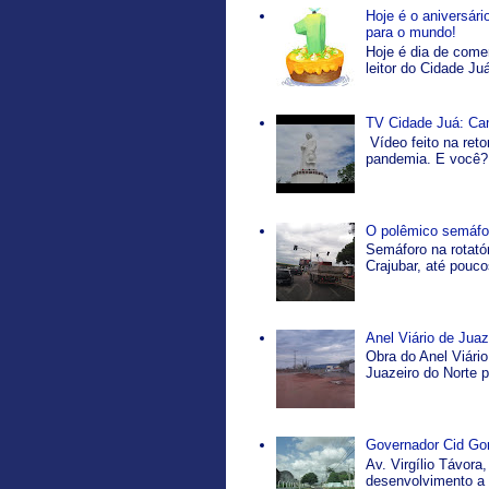
Hoje é o aniversár
para o mundo!
Hoje é dia de come
leitor do Cidade Ju
TV Cidade Juá: Ca
Vídeo feito na ret
pandemia. E você? 
O polêmico semáfor
Semáforo na rotatór
Crajubar, até pouco
Anel Viário de Jua
Obra do Anel Viário
Juazeiro do Norte p
Governador Cid Gom
Av. Virgílio Távor
desenvolvimento a p