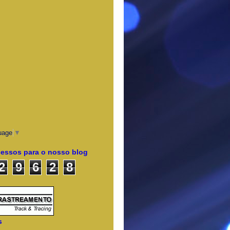
uage
▼
cessos para o nosso blog
2
9
6
2
8
s