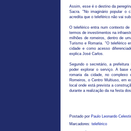
Assim, esse é o destino da peregr
Sacra. "No imaginário popular o c
acredita que o teleférico não vai sub
O teleférico entra num contexto d
termos de investimentos na infraestr
milhões de romeiros, dentro de um
Turismo e Romaria. "O teleférico 
cidade e como acesso diferenciado
explica José Carlos.
Segundo o secretário, a prefeitura
poder explorar o serviço. A base
romaria da cidade, no complexo 
Romeiros, o Centro Multiuso, em e
local onde está prevista a construç
durante a realização da na festa do
Postado por
Paulo Leonardo Celest
Marcadores:
teleférico