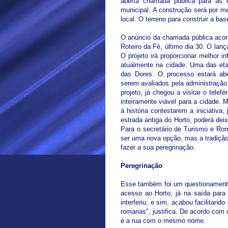
aberta chamada pública para as 
municipal. A construção será por me
local. O terreno para construir a b
O anúncio da chamada pública acon
Roteiro da Fé, último dia 30. O lanç
O projeto irá proporcionar melhor in
atualmente na cidade. Uma das eta
das Dores. O processo estará abe
serem avaliados pela administração
projeto, já chegou a visitar o tele
inteiramente viável para a cidade
à história contestarem a iniciativa
estrada antiga do Horto, poderá dei
Para o secretário de Turismo e Ro
ser uma nova opção, mas a tradição
fazer a sua peregrinação.
Peregrinação
Esse também foi um questionament
acesso ao Horto, já na saída para
interferiu, e sim, acabou facilitan
romarias", justifica. De acordo com
é a rua com o mesmo nome.