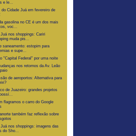
s e le...
s do Cidade Juá em fevereiro de
2
da gasolina no CE é um dos mais
tos, voc...
 Juá nos shoppings: Cariri
ping muda pis...
de saneamento: estopim para
emias e supe...
o "Capital Federal" por uma noite
udanças nos retornos da Av. Leão
paio
são de aeroportos: Alternativa para
riri?
ico de Juazeiro: grandes projetos
possí...
 flagramos o carro do Google
s
uanorte também faz reflexão sobre
sgotos
 Juá nos shoppings: imagens das
s do Sho...