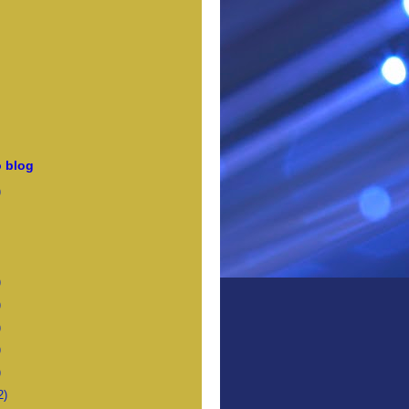
 blog
)
)
)
)
)
)
2)