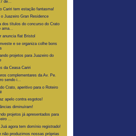
27 de...
o Cariri tem estação fantasma!
 o Juazeiro Gran Residence
a dos títulos do concurso do Crato
é ama...
 anuncia flat Bristol
nveste e se organiza colhe bons
os
ando projetos para Juazeiro do
e
s da Ceasa Cariri
ros complementares da Av. Pe.
ro sendo i...
do Crato, aperitivo para o Roteiro
é
faz apelo contra esgotos!
tâncias diminuíram!
ndo projetos já apresentados para
eiro ...
 Juá agora tem domínio registrado!
e não produzimos nossas próprias