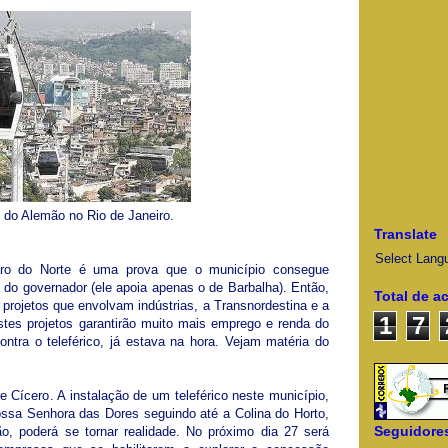
o do Alemão no Rio de Janeiro.
Translate
Select Lang
eiro do Norte é uma prova que o município consegue
 do governador (ele apoia apenas o de Barbalha). Então,
Total de a
rojetos que envolvam indústrias, a Transnordestina e a
1
7
tes projetos garantirão muito mais emprego e renda do
ntra o teleférico, já estava na hora. Vejam matéria do
Cícero. A instalação de um teleférico neste município,
ossa Senhora das Dores seguindo até a Colina do Horto,
Seguidore
o, poderá se tornar realidade. No próximo dia 27 será