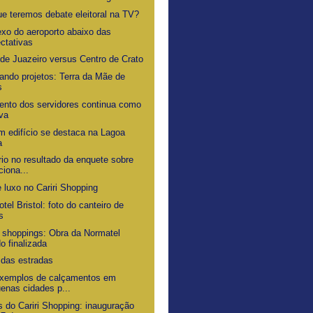
ue teremos debate eleitoral na TV?
xo do aeroporto abaixo das
ctativas
 de Juazeiro versus Centro de Crato
ando projetos: Terra da Mãe de
s
nto dos servidores continua como
va
m edifício se destaca na Lagoa
a
rio no resultado da enquete sobre
ciona...
 luxo no Cariri Shopping
tel Bristol: foto do canteiro de
s
 shoppings: Obra da Normatel
o finalizada
 das estradas
xemplos de calçamentos em
enas cidades p...
s do Cariri Shopping: inauguração