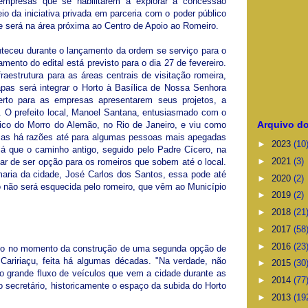
empresas que se habilitarem a explorar a concessão
io da iniciativa privada em parceria com o poder público
ase será na área próxima ao Centro de Apoio ao Romeiro.
teceu durante o lançamento da ordem se serviço para o
amento do edital está previsto para o dia 27 de fevereiro.
fraestrutura para as áreas centrais de visitação romeira,
pas será integrar o Horto à Basílica de Nossa Senhora
rto para as empresas apresentarem seus projetos, a
. O prefeito local, Manoel Santana, entusiasmado com o
Arquivo do
férico do Morro do Alemão, no Rio de Janeiro, e viu como
. Mas há razões até para algumas pessoas mais apegadas
►
2023
(10
, já que o caminho antigo, seguido pelo Padre Cícero, na
►
2021
(3)
xar de ser opção para os romeiros que sobem até o local.
maria da cidade, José Carlos dos Santos, essa pode até
►
2020
(2)
 não será esquecida pelo romeiro, que vêm ao Município
►
2019
(2)
►
2018
(21
►
2017
(58
►
2016
(23
o no momento da construção de uma segunda opção de
 Caririaçu, feita há algumas décadas. "Na verdade, não
►
2015
(30
do o grande fluxo de veículos que vem a cidade durante as
►
2014
(77
 o secretário, historicamente o espaço da subida do Horto
►
2013
(19