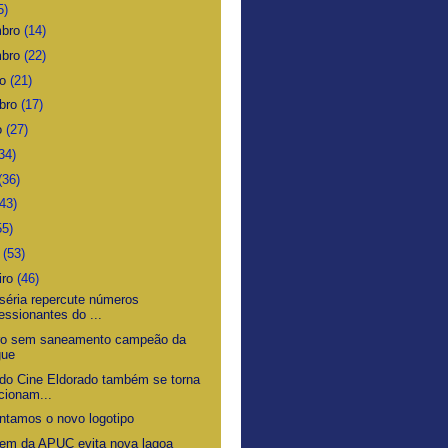
5)
mbro
(14)
mbro
(22)
ro
(21)
bro
(17)
o
(27)
34)
(36)
(43)
55)
o
(53)
iro
(46)
iséria repercute números
essionantes do ...
ro sem saneamento campeão da
gue
 do Cine Eldorado também se torna
cionam...
ntamos o novo logotipo
em da APUC evita nova lagoa