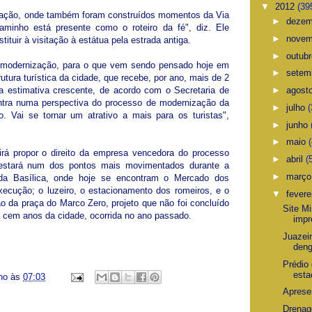
▼
2012
(39
inação, onde também foram construídos momentos da Via
►
deze
aminho está presente como o roteiro da fé", diz. Ele
►
nove
stituir à visitação à estátua pela estrada antiga.
►
outub
e modernização, para o que vem sendo pensado hoje em
►
setem
utura turística da cidade, que recebe, por ano, mais de 2
►
agost
a estimativa crescente, de acordo com o Secretaria de
entra numa perspectiva do processo de modernização da
►
julho
(
. Vai se tornar um atrativo a mais para os turistas",
►
junho
►
maio
 irá propor o direito da empresa vencedora do processo
►
abril
(
 estará num dos pontos mais movimentados durante a
►
març
da Basílica, onde hoje se encontram o Mercado dos
xecução; o luzeiro, o estacionamento dos romeiros, e o
▼
fevere
ão da praça do Marco Zero, projeto que não foi concluído
Site M
s cem anos da cidade, ocorrida no ano passado.
impr
Juazei
den
Prédio
esta
ino
às
07:03
Aprese
Drenag