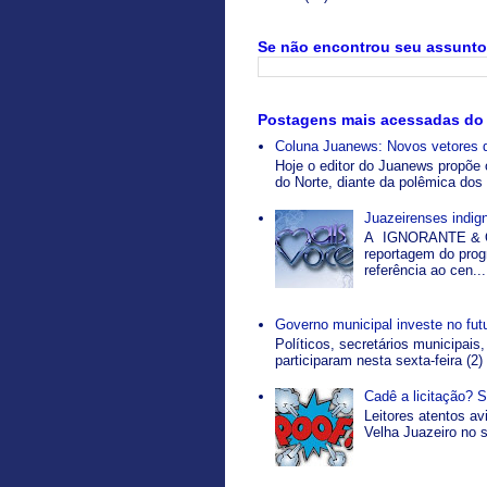
Se não encontrou seu assunto 
Postagens mais acessadas do
Coluna Juanews: Novos vetores 
Hoje o editor do Juanews propõe 
do Norte, diante da polêmica dos 
Juazeirenses indi
A IGNORANTE & O
reportagem do pro
referência ao cen...
Governo municipal investe no fut
Políticos, secretários municipais,
participaram nesta sexta-feira (2)
Cadê a licitação? 
Leitores atentos a
Velha Juazeiro no s