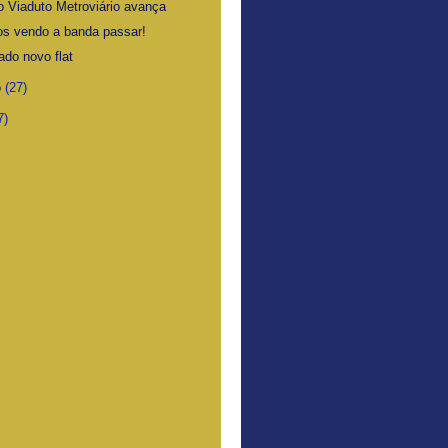
o Viaduto Metroviário avança
s vendo a banda passar!
ado novo flat
o
(27)
7)