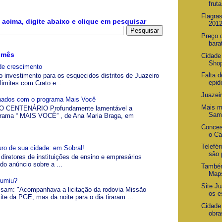
fruta
Flagra
acima, digite abaixo e clique em pesquisar
201
Preço 
bara
 mês
Cidade
Shop
de crescimento
Falta 
o investimento para os esquecidos distritos de Juazeiro
epid
limites com Crato e...
Juazeir
gnados com o programa Mais Você
Mais m
 CENTENÁRIO Profundamente lamentável a
Sam
grama “ MAIS VOCÊ” , de Ana Maria Braga, em
Conces
o Ca
Telefér
uro de sua cidade: em Sobral!
são 
 diretores de instituições de ensino e empresários
 do anúncio sobre a ...
Também
Map
Sumiu?
Site J
visam: "Acompanhava a licitação da rodovia Missão
os e
ite da PGE, mas da noite para o dia tiraram ...
Cidade
obra