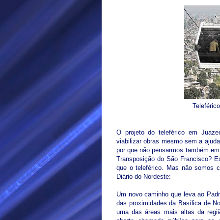
Teleféric
O projeto do teleférico em Juaz
viabilizar obras mesmo sem a ajuda
por que não pensarmos também em p
Transposição do São Francisco? Es
que o teleférico. Mas não somos co
Diário do Nordeste:
Um novo caminho que leva ao Padre 
das proximidades da Basílica de N
uma das áreas mais altas da regiã