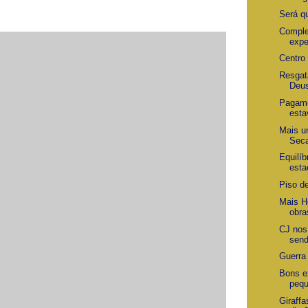
Será q
Comple
expe
Centro
Resgat
Deu
Pagame
esta
Mais u
Sec
Equilíb
esta
Piso de
Mais Ho
obra
CJ nos
send
Guerra
Bons e
pequ
Giraffa