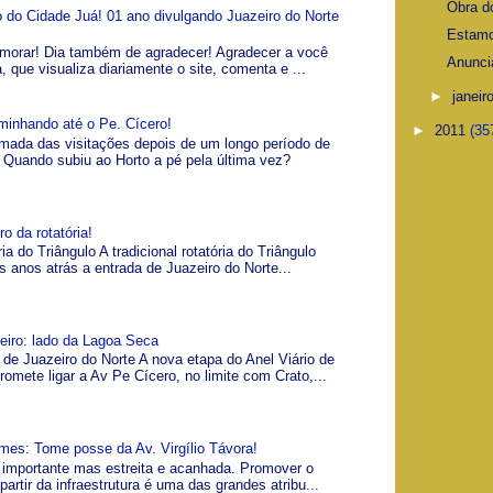
Obra d
io do Cidade Juá! 01 ano divulgando Juazeiro do Norte
Estamo
morar! Dia também de agradecer! Agradecer a você
Anunci
á, que visualiza diariamente o site, comenta e ...
►
janeir
minhando até o Pe. Cícero!
►
2011
(35
omada das visitações depois de um longo período de
Quando subiu ao Horto a pé pela última vez?
o da rotatória!
ia do Triângulo A tradicional rotatória do Triângulo
s anos atrás a entrada de Juazeiro do Norte...
zeiro: lado da Lagoa Seca
 de Juazeiro do Norte A nova etapa do Anel Viário de
romete ligar a Av Pe Cícero, no limite com Crato,...
es: Tome posse da Av. Virgílio Távora!
a, importante mas estreita e acanhada. Promover o
artir da infraestrutura é uma das grandes atribu...