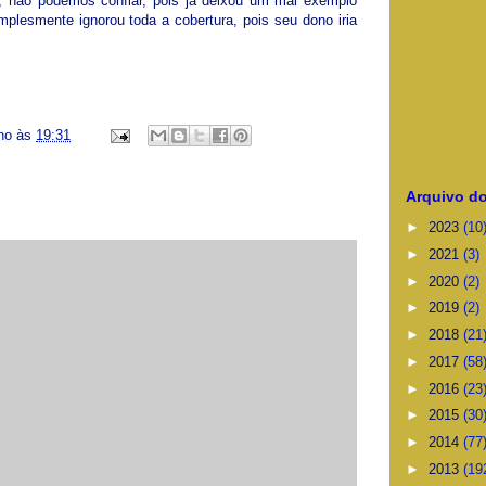
e, não podemos confiar, pois já deixou um mal exemplo
simplesmente ignorou toda a cobertura, pois seu dono iria
ino
às
19:31
Arquivo do
►
2023
(10
►
2021
(3)
►
2020
(2)
►
2019
(2)
►
2018
(21
►
2017
(58
►
2016
(23
►
2015
(30
►
2014
(77
►
2013
(19