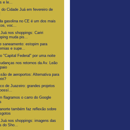
s e le...
s do Cidade Juá em fevereiro de
2
da gasolina no CE é um dos mais
tos, voc...
 Juá nos shoppings: Cariri
ping muda pis...
de saneamento: estopim para
emias e supe...
o "Capital Federal" por uma noite
udanças nos retornos da Av. Leão
paio
são de aeroportos: Alternativa para
riri?
ico de Juazeiro: grandes projetos
possí...
 flagramos o carro do Google
s
uanorte também faz reflexão sobre
sgotos
 Juá nos shoppings: imagens das
s do Sho...