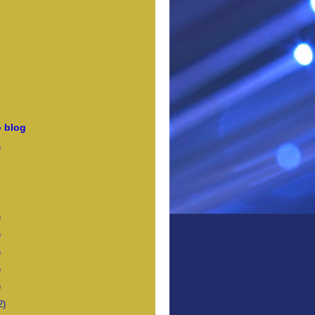
 blog
)
)
)
)
)
)
2)