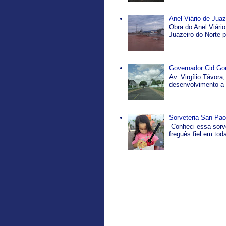
Anel Viário de Jua
Obra do Anel Viário
Juazeiro do Norte p
Governador Cid Gom
Av. Virgílio Távor
desenvolvimento a p
Sorveteria San Pao
Conheci essa sorve
freguês fiel em tod