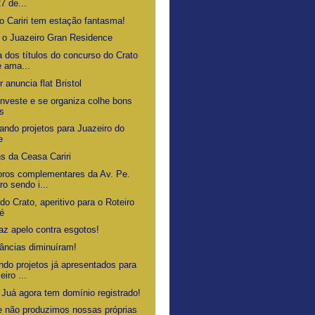
27 de...
o Cariri tem estação fantasma!
 o Juazeiro Gran Residence
a dos títulos do concurso do Crato
é ama...
 anuncia flat Bristol
nveste e se organiza colhe bons
os
ando projetos para Juazeiro do
e
s da Ceasa Cariri
ros complementares da Av. Pe.
ro sendo i...
do Crato, aperitivo para o Roteiro
é
faz apelo contra esgotos!
tâncias diminuíram!
ndo projetos já apresentados para
eiro ...
 Juá agora tem domínio registrado!
e não produzimos nossas próprias