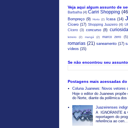
Veja aqui algum assunto de se
Cariri Shopping
(46
Barbalha
(4)
Bompreço
(9)
Icasa
(14)
Horto
(2)
Cícero
(17)
Shopping Juazeiro
(4)
U
curiosid
concurso
(8)
Cícero
(3)
marco zero
(5)
letreiro
(2)
mangá
(2)
romarias
(21)
saneamento
(17)
s
vídeos
(15)
Se não encontrou seu assunto 
Postagens mais acessadas do
Coluna Juanews: Novos vetores 
Hoje o editor do Juanews propõe 
do Norte, diante da polêmica dos 
Juazeirenses indi
A IGNORANTE & O
reportagem do pro
referência ao cen...