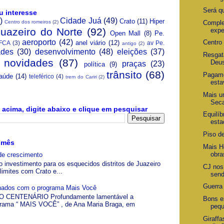
Será q
u interesse
)
Cidade Juá
(49)
Crato
(11)
Hiper
Comple
Centro dos romeiros
(2)
Juazeiro do Norte
(92)
expe
Open Mall
(8)
Pe.
aeroporto
(42)
Centro
anel viário
(12)
FCA
(3)
av Pe.
antigo
(2)
ades
(30)
desenvolvimento
(48)
eleições
(37)
Resgat
novidades
(87)
Deu
praças
(23)
política
(9)
trânsito
(68)
Pagame
aúde
(14)
teleférico
(4)
trem do Cariri
(2)
esta
Mais u
Sec
acima, digite abaixo e clique em pesquisar
Equilíb
esta
Piso de
 mês
Mais Ho
obra
de crescimento
o investimento para os esquecidos distritos de Juazeiro
CJ nos
limites com Crato e...
send
Guerra
gnados com o programa Mais Você
 CENTENÁRIO Profundamente lamentável a
Bons e
grama “ MAIS VOCÊ” , de Ana Maria Braga, em
pequ
Giraffa