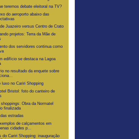
ue teremos debate eleitoral na TV?
xo do aeroporto abaixo das
ctativas
 de Juazeiro versus Centro de Crato
ando projetos: Terra da Mãe de
s
nto dos servidores continua como
va
m edifício se destaca na Lagoa
a
rio no resultado da enquete sobre
ciona...
 luxo no Cariri Shopping
tel Bristol: foto do canteiro de
s
 shoppings: Obra da Normatel
o finalizada
 das estradas
xemplos de calçamentos em
enas cidades p...
s do Cariri Shopping: inauguração