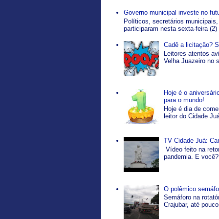
Governo municipal investe no fut
Políticos, secretários municipais,
participaram nesta sexta-feira (2)
Cadê a licitação? 
Leitores atentos a
Velha Juazeiro no s
Hoje é o aniversár
para o mundo!
Hoje é dia de come
leitor do Cidade Ju
TV Cidade Juá: Ca
Vídeo feito na ret
pandemia. E você? 
O polêmico semáfor
Semáforo na rotatór
Crajubar, até pouco