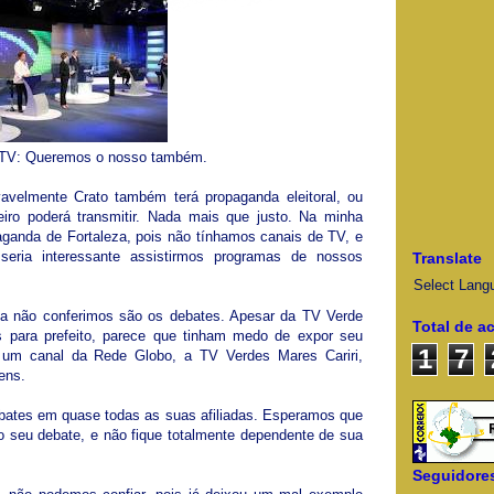
TV: Queremos o nosso também.
elmente Crato também terá propaganda eleitoral, ou
iro poderá transmitir. Nada mais que justo. Na minha
aganda de Fortaleza, pois não tínhamos canais de TV, e
eria interessante assistirmos programas de nossos
Translate
Select Lang
da não conferimos são os debates. Apesar da TV Verde
Total de a
es para prefeito, parece que tinham medo de expor seu
1
7
 um canal da Rede Globo, a TV Verdes Mares Cariri,
ens.
ebates em quase todas as suas afiliadas. Esperamos que
o seu debate, e não fique totalmente dependente de sua
Seguidore