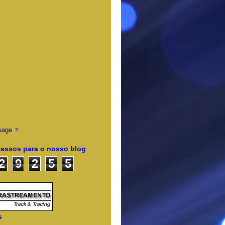
uage
▼
cessos para o nosso blog
2
9
2
5
5
s