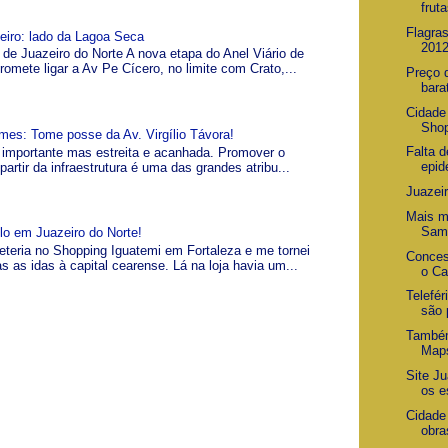
fruta
Flagra
zeiro: lado da Lagoa Seca
201
 de Juazeiro do Norte A nova etapa do Anel Viário de
romete ligar a Av Pe Cícero, no limite com Crato,...
Preço 
bara
Cidade
Shop
es: Tome posse da Av. Virgílio Távora!
Falta 
a, importante mas estreita e acanhada. Promover o
epid
artir da infraestrutura é uma das grandes atribu...
Juazeir
Mais m
Sam
lo em Juazeiro do Norte!
teria no Shopping Iguatemi em Fortaleza e me tornei
Conces
as as idas à capital cearense. Lá na loja havia um...
o Ca
Telefér
são 
Também
Map
Site J
os e
Cidade
obra