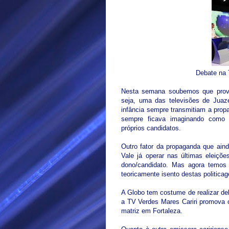
Debate na 
Nesta semana soubemos que provav
seja, uma das televisões de Juaze
infância sempre transmitiam a prop
sempre ficava imaginando como s
próprios candidatos.
Outro fator da propaganda que ain
Vale já operar nas últimas eleiçõ
dono/candidato. Mas agora temos
teoricamente isento destas politicag
A Globo tem costume de realizar d
a TV Verdes Mares Cariri promova 
matriz em Fortaleza.