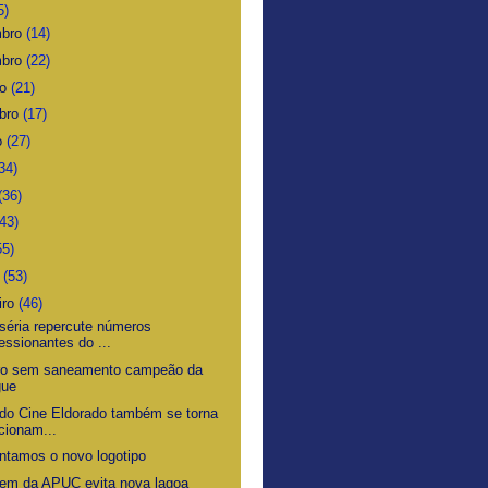
5)
mbro
(14)
mbro
(22)
ro
(21)
bro
(17)
o
(27)
34)
(36)
(43)
55)
o
(53)
iro
(46)
iséria repercute números
essionantes do ...
ro sem saneamento campeão da
gue
 do Cine Eldorado também se torna
cionam...
ntamos o novo logotipo
em da APUC evita nova lagoa