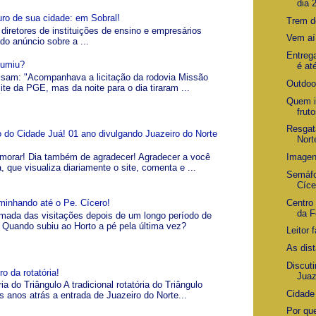
dia 
uro de sua cidade: em Sobral!
Trem d
 diretores de instituições de ensino e empresários
Vem aí
 do anúncio sobre a ...
Entreg
Sumiu?
é at
visam: "Acompanhava a licitação da rodovia Missão
Outdoor
ite da PGE, mas da noite para o dia tiraram ...
Quem i
frut
Resgat
io do Cidade Juá! 01 ano divulgando Juazeiro do Norte
Nort
morar! Dia também de agradecer! Agradecer a você
Imagen
á, que visualiza diariamente o site, comenta e ...
Semáfo
Cíce
Centro 
minhando até o Pe. Cícero!
da F
omada das visitações depois de um longo período de
Quando subiu ao Horto a pé pela última vez?
Leitor 
As dis
Discuti
o da rotatória!
Juaz
ia do Triângulo A tradicional rotatória do Triângulo
Cidade
s anos atrás a entrada de Juazeiro do Norte...
Por qu