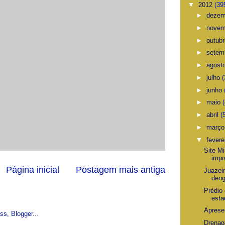
▼
2012
(39
►
deze
►
nove
►
outub
►
setem
►
agost
►
julho
(
►
junho
►
maio
►
abril
(
►
març
▼
fevere
Site M
impr
Página inicial
Postagem mais antiga
Juazei
den
Prédio
esta
Aprese
Drenag